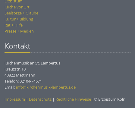
Erzbistum
Kirche vor Ort
Seelsorge + Glaube
Kultur + Bildung
Rat + Hilfe
Presse + Medien
Kontakt
Kirchenmusik an St. Lambertus
Kreuzstr. 10
40822 Mettmann
Telefon: 02104-74671
Email:
info@kirchenmusik-lambertus.de
Impressum
|
Datenschutz
|
Rechtliche Hinweise
|© Erzbistum Köln