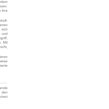
jedem
ssen.
 ihre
koll-
henen
 sich
n und
riff,
. Mit
scht,
deren
weise
ierte
fende
n den
chert