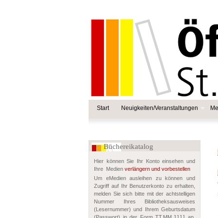
Start
Neuigkeiten/Veranstaltungen
Me
Büchereikatalog
Hier können Sie Ihr Konto einsehen und
Ihre Medien
verlängern und vorbestellen
Um eMedien ausleihen zu können und
Zugriff auf Ihr Benutzerkonto zu erhalten,
melden Sie sich bitte mit der achtstelligen
Nummer Ihres Bibliotheksausweises
(Lesernummer) und Ihrem Geburtsdatum
(Passwort) in der Form TT.MM.JJJJ an.