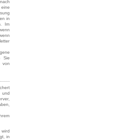
 nach
 eine
ssung
en in
h. Im
 wenn
 wenn
etter
ogene
s Sie
e von
chert
 und
rver,
aben,
Ihrem
 wird
t, in