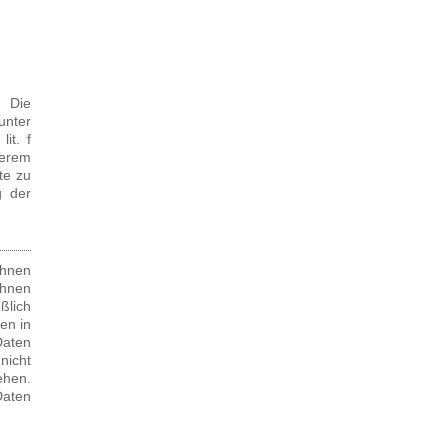
 Die
unter
it. f
erem
te zu
g der
Ihnen
Ihnen
ßlich
en in
Daten
nicht
hen.
Daten