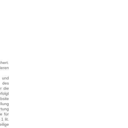
hert.
eren
k und
r des
r die
folgt
bsite
llung
rtung
e für
1 lit.
ilige