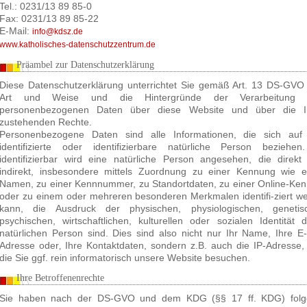
Tel.: 0231/13 89 85-0
Fax: 0231/13 89 85-22
E-Mail:
info@kdsz.de
www.katholisches-datenschutzzentrum.de
Präambel zur Datenschutzerklärung
Diese Datenschutzerklärung unterrichtet Sie gemäß Art. 13 DS-GVO
Art und Weise und die Hintergründe der Verarbeitung I
personenbezogenen Daten über diese Website und über die I
zustehenden Rechte.
Personenbezogene Daten sind alle Informationen, die sich auf
identifizierte oder identifizierbare natürliche Person beziehen
identifizierbar wird eine natürliche Person angesehen, die direkt
indirekt, insbesondere mittels Zuordnung zu einer Kennung wie 
Namen, zu einer Kennnummer, zu Standortdaten, zu einer Online-Ke
oder zu einem oder mehreren besonderen Merkmalen identifi-ziert w
kann, die Ausdruck der physischen, physiologischen, genetis
psychischen, wirtschaftlichen, kulturellen oder sozialen Identität d
natürlichen Person sind. Dies sind also nicht nur Ihr Name, Ihre E-
Adresse oder‚ Ihre Kontaktdaten, sondern z.B. auch die IP-Adresse,
die Sie ggf. rein informatorisch unsere Website besuchen.
Ihre Betroffenenrechte
Sie haben nach der DS-GVO und dem KDG (§§ 17 ff. KDG) fol