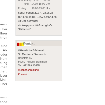
Donnerstag 9.00-13.00 Uhr
und 14.30-18.00 Uhr
Freitag 10.00-13.00 Uhr
Schul-Ferien 20.07.- 28.08.26
Di 14.30-18 Uhr + Do 9-13+14.30-
18 Uhr geöffnet!
ab knapp vor 40 Grad gibt's
 über
"Hitzefrei"
hrer
hnen
Kontakt
 eine
. Als
Öffentliche Bücherei
 oder
St. Martinus Stommeln
Hauptstr. 55
einem
50259 Pulheim-Stommeln
nnung
Tel.:
02238 / 13435
erden
Wegbeschreibung
chen,
Kontakt
ieser
Mail-
 über
gende