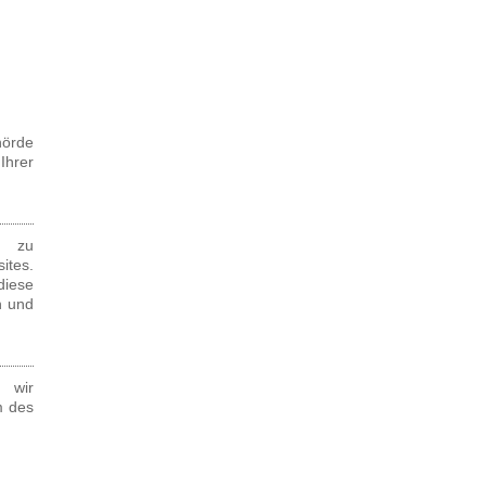
hörde
Ihrer
, zu
ites.
diese
n und
 wir
m des