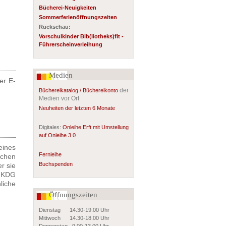
Bücherei-Neuigkeiten
Sommerferienöffnungszeiten
Rückschau:
Vorschulkinder Bib(liotheks)fit -
Führerscheinverleihung
Medien
er E-
der
Büchereikatalog / Büchereikonto
Medien vor Ort
Neuheiten der letzten 6 Monate
Digitales:
Onleihe Erft mit Umstellung
auf Onleihe 3.0
ines
Fernleihe
ichen
Buchspenden
r sie
s KDG
liche
Öffnungszeiten
Dienstag 14.30-19.00 Uhr
Mittwoch 14.30-18.00 Uhr