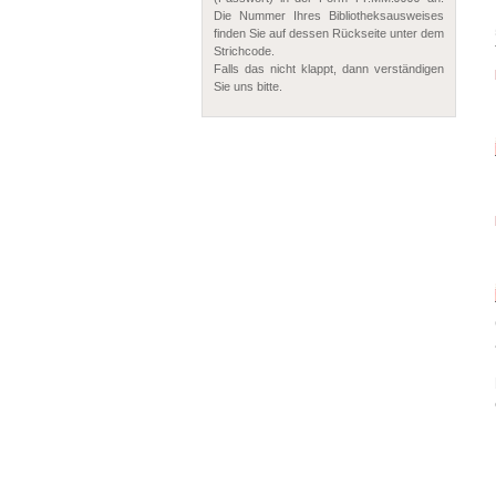
Die Nummer Ihres Bibliotheksausweises
finden Sie auf dessen Rückseite unter dem
Strichcode.
Falls das nicht klappt, dann verständigen
Sie uns bitte.