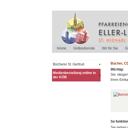
Home
Gottesdienste
Wir für Sie
G
Bücher, CD
Bücherei St. Gertrud
Wichtig:
Medienbestellung online in
Sie steige
der KÖB
ihren Eink
So funktion
Sie gehen 