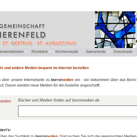
emeindeleben
Rückblick
Kirchenmusik
Sakramente
Downloads
s und andere Medien bequem im Internet bestellen
n über unsere Internetseite zu
borro
medien
ein - wir bekommen über das Borro-P
auf. Davon werden neue Medien für die Ausleihe angeschafft.
Bücher und Medien finden auf borromedien.de
iert's:
über das Suchfeld zu
borro
medien
. Dort suchen Sie sich die gewünschten Medien