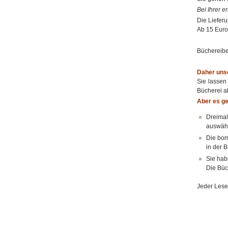
Bei Ihrer e
Die Liefer
Ab 15 Euro 
Büchereibe
Daher unse
Sie lassen
Bücherei a
Aber es ge
Dreimal
auswähl
Die bor
in der 
Sie ha
Die Büc
Jeder Leser