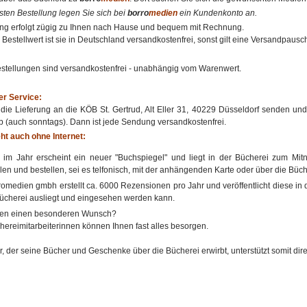
rsten Bestellung legen Sie sich bei
borro
medien
ein Kundenkonto an.
ung erfolgt zügig zu Ihnen nach Hause und bequem mit Rechnung.
Bestellwert ist sie in Deutschland versandkostenfrei, sonst gilt eine Versandpausc
stellungen sind versandkostenfrei - unabhängig vom Warenwert.
r Service:
 die Lieferung an die KÖB St. Gertrud, Alt Eller 31, 40229 Düsseldorf senden un
b (auch sonntags). Dann ist jede Sendung versandkostenfrei.
ht auch ohne Internet:
 im Jahr erscheint ein neuer "Buchspiegel" und liegt in der Bücherei zum Mi
en und bestellen, sei es telfonisch, mit der anhängenden Karte oder über die Büch
romedien gmbh erstellt ca. 6000 Rezensionen pro Jahr und veröffentlicht diese in de
Bücherei ausliegt und eingesehen werden kann.
ben einen besonderen Wunsch?
hereimitarbeiterinnen können Ihnen fast alles besorgen.
, der seine Bücher und Geschenke über die Bücherei erwirbt, unterstützt somit dir