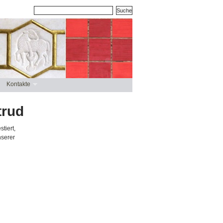
Kontakte
trud
tiert,
nserer