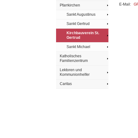
E-Mail:
GR
Pfarrkirchen
Sankt Augustinus
Sankt Gertrud
Kirchbauverein St.
Gertrud
Sankt Michael
Katholisches
Familienzentrum
Lektoren und
Kommunionhelfer
Caritas