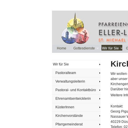
Home
Gottesdienste
Wir für Sie
G
Kirc
Wir für Sie
Pastoralteam
Wir wollen 
aber unser
Verwaltungsleiterin
Kirchengem
Darüber hin
Pastoral- und Kontaktbüro
Weitere Inf
Ehrenamtsentwicklerin
Kontakt:
KüsterInnen
Georg Pigul
Kirchenvorstände
Nassauer 
40229 Düss
Pfarrgemeinderat
Telefon: 0