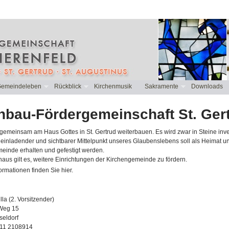
emeindeleben
Rückblick
Kirchenmusik
Sakramente
Downloads
hbau-Fördergemeinschaft St. Ger
gemeinsam am Haus Gottes in St. Gertrud weiterbauen. Es wird zwar in Steine inves
 einladender und sichtbarer Mittelpunkt unseres Glaubenslebens soll als Heimat u
einde erhalten und gefestigt werden.
aus gilt es, weitere Einrichtungen der Kirchengemeinde zu fördern.
ormationen finden Sie hier.
la (2. Vorsitzender)
Weg 15
eldorf
211 2108914