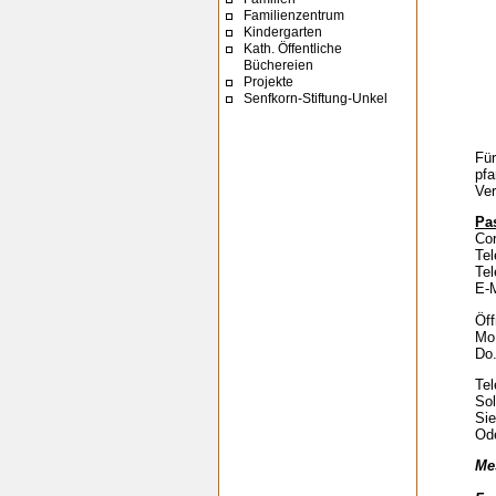
Familienzentrum
Kindergarten
Kath. Öffentliche
Büchereien
Projekte
Senfkorn-Stiftung-Unkel
Für
pf
Ver
Pa
C
T
T
E-
Öff
Mo.
Do.
Tel
Sol
Sie
Ode
Mes