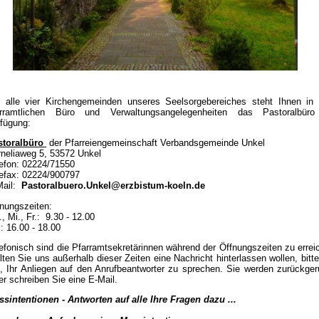
 alle vier Kirchengemeinden unseres Seelsorgebereiches steht Ihnen in 
arramtlichen Büro und Verwaltungsangelegenheiten das Pastoralbüro
fügung:
storalbüro
der Pfarreiengemeinschaft Verbandsgemeinde Unkel
orneliaweg 5, 53572 Unkel
elefon: 02224/71550
elefax: 02224/900797
Mail:
Pastoralbuero.Unkel@erzbistum-koeln.de
nungszeiten:
, Mi., Fr.: 9.30 - 12.00
: 16.00 - 18.00
efonisch sind die Pfarramtsekretärinnen während der Öffnungszeiten zu errei
lten Sie uns außerhalb dieser Zeiten eine Nachricht hinterlassen wollen, bitte
, Ihr Anliegen auf den Anrufbeantworter zu sprechen. Sie werden zurückger
r schreiben Sie eine E-Mail.
sintentionen - Antworten auf alle Ihre Fragen dazu ...