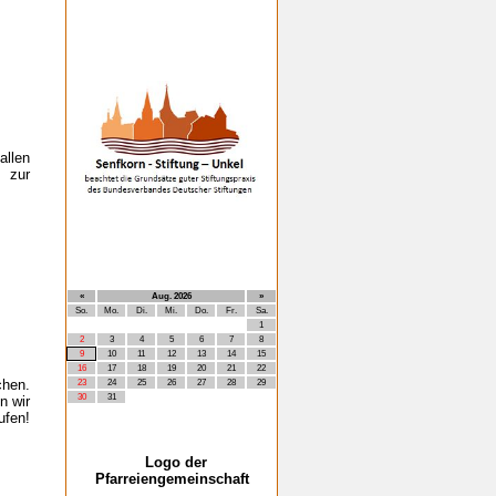
allen
 zur
«
Aug. 2026
»
So.
Mo.
Di.
Mi.
Do.
Fr.
Sa.
1
2
3
4
5
6
7
8
9
10
11
12
13
14
15
16
17
18
19
20
21
22
chen.
23
24
25
26
27
28
29
30
31
n wir
ufen!
Logo der
Pfarreiengemeinschaft