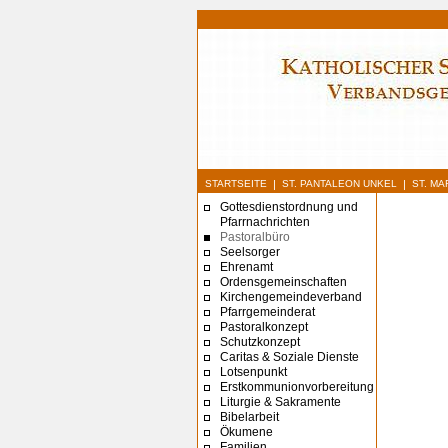
|
|
STARTSEITE
ST. PANTALEON UNKEL
ST. M
Gottesdienstordnung und
Pfarrnachrichten
Pastoralbüro
Seelsorger
Ehrenamt
Ordensgemeinschaften
Kirchengemeindeverband
Pfarrgemeinderat
Pastoralkonzept
Schutzkonzept
Caritas & Soziale Dienste
Lotsenpunkt
Erstkommunionvorbereitung
Liturgie & Sakramente
Bibelarbeit
Ökumene
Familien