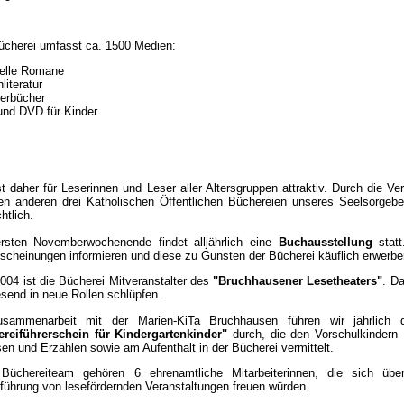
ücherei umfasst ca. 1500 Medien:
uelle Romane
literatur
derbücher
und DVD für Kinder
st daher für Leserinnen und Leser aller Altersgruppen attraktiv. Durch die Ve
en anderen drei Katholischen Öffentlichen Büchereien unseres Seelsorgebe
htlich.
sten Novemberwochenende findet alljährlich eine
Buchausstellung
statt
scheinungen informieren und diese zu Gunsten der Bücherei käuflich erwerbe
2004 ist die Bücherei Mitveranstalter des
"Bruchhausener Lesetheaters"
. D
esend in neue Rollen schlüpfen.
usammenarbeit mit der Marien-KiTa Bruchhausen führen wir jährlich
reiführerschein für Kindergartenkinder"
durch, die den Vorschulkinde
sen und Erzählen sowie am Aufenthalt in der Bücherei vermittelt.
üchereiteam gehören 6 ehrenamtliche Mitarbeiterinnen, die sich über
führung von lesefördernden Veranstaltungen freuen würden.