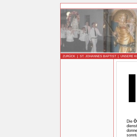
|
|
ZURÜCK
ST. JOHANNES BAPTIST
UNSERE K
Die
Ö
diens
donne
sonnt