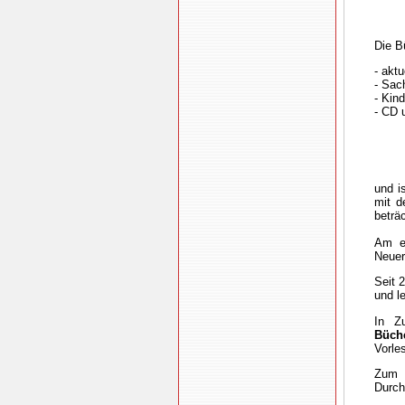
Die B
- akt
- Sach
- Kin
- CD 
und i
mit d
beträc
Am er
Neuer
Seit 
und l
In Z
Büche
Vorle
Zum B
Durch