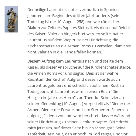
Der heilige Laurentius lebte - vermutlich in Spanien
geboren - am Beginn des dritten Jahrhunderts (sein
Todestag ist der 10. August 258) und war römischer
Diakon zur Zeit des Papstes Sixtus II. Als dieser auf Befehl
des Kaisers Valerian hingerichtet werden sollte, bat er
Laurentius auf dem Weg zu seiner Hinrichtung, die
Kirchenschätze an die Armen Roms zu verteilen, damit sie
nicht Valerian in die Hände fallen können.
Diesem Auftrag kam Laurentius nach und stellte dem
Kaiser, als dieser Ansprüche auf die Kirchenschätze stellte,
die Armen Roms vor und sagte: "Dies ist der wahre
Reichtum der Kirche!" Aufgrund dessen wurde auch
Laurentius gefoltert und schließlich auf einem Rost zu
Tode gebracht. Laurentius wird in einem Buch "Die
Heiligen im Jahr des Herrn" von Theodor Schnitzler an
seinem Gedenktag (10. August) vorgestellt als "Diener der
Armen, Diener der Freude, noch im Sterben zu Scherzen
aufgelegt", denn von ihm wird berichtet, dass er während
seiner Hinrichtung zu seinen Henkern sagte: "Bitte dreht
mich jetzt um, auf dieser Seite bin ich schon gar". Seine
Tapferkeit, sein Mut, den er noch im Tod zeigte, und vor