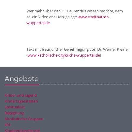
Wer mehr über den Hl. Laurentius wissen möchte, dem
sei ein Video ans Herz gelegt:
www.stadtpatron-
wuppertal.de
Text mit freundlicher Genehmigung von Dr. Werner Kleine
(
www.katholische-citykirche-wuppertal.de
)
Angebote
Kinder und Jugend
Kindertagesstätten
Spiritualität
Begegnung
Musikalische Gruppen
kfd
Kindergottesdienste