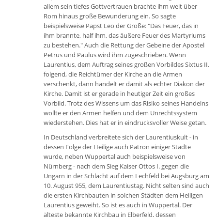
allem sein tiefes Gottvertrauen brachte ihm weit über
Rom hinaus große Bewunderung ein. So sagte
beispielsweise Papst Leo der Große: "Das Feuer, das in
ihm brannte, half ihm, das äußere Feuer des Martyriums
zu bestehen." Auch die Rettung der Gebeine der Apostel
Petrus und Paulus wird ihm zugeschrieben. Wenn
Laurentius, dem Auftrag seines großen Vorbildes Sixtus II.
folgend, die Reichtümer der Kirche an die Armen
verschenkt, dann handelt er damit als echter Diakon der
Kirche. Damit ist er gerade in heutiger Zeit ein großes
Vorbild. Trotz des Wissens um das Risiko seines Handelns
wollte er den Armen helfen und dem Unrechtssystem
wiederstehen. Dies hat er in eindrucksvoller Weise getan.
In Deutschland verbreitete sich der Laurentiuskult - in
dessen Folge der Heilige auch Patron einiger Städte
wurde, neben Wuppertal auch beispielsweise von
Nürnberg - nach dem Sieg Kaiser Ottos I. gegen die
Ungarn in der Schlacht auf dem Lechfeld bei Augsburg am
10. August 955, dem Laurentiustag. Nicht selten sind auch
die ersten Kirchbauten in solchen Städten dem Heiligen
Laurentius geweiht. So ist es auch in Wuppertal. Der
älteste bekannte Kirchbau in Elberfeld, dessen