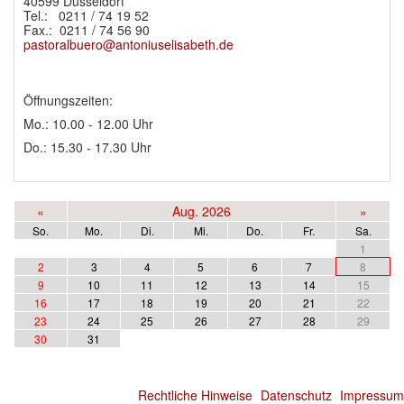
40599 Düsseldorf
Tel.: 0211 / 74 19 52
Fax.: 0211 / 74 56 90
pastoralbuero@antoniuselisabeth.de
Öffnungszeiten:
Mo.: 10.00 - 12.00 Uhr
Do.: 15.30 - 17.30 Uhr
«
Aug. 2026
»
So.
Mo.
Di.
Mi.
Do.
Fr.
Sa.
1
2
3
4
5
6
7
8
9
10
11
12
13
14
15
16
17
18
19
20
21
22
23
24
25
26
27
28
29
30
31
Rechtliche Hinweise
Datenschutz
Impressum