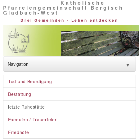
Katholische
Pfarreiengemeinschaft Bergisch
Gladbach-West
Drei Gemeinden - Leben entdecken
Navigation
▼
Neuigkeiten
Tod und Beerdigung
Glauben entdecken
Bestattung
Lebendige Vielfalt
letzte Ruhestätte
Rat und Hilfe
Exequien / Trauerfeier
Über uns
Friedhöfe