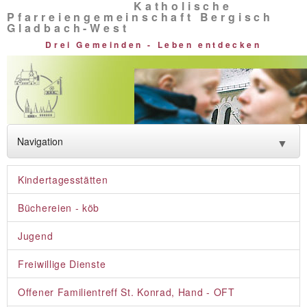
Katholische
Pfarreiengemeinschaft Bergisch
Gladbach-West
Drei Gemeinden - Leben entdecken
Navigation
▼
Neuigkeiten
Kindertagesstätten
Glauben entdecken
Büchereien - köb
Lebendige Vielfalt
Jugend
Rat und Hilfe
Freiwillige Dienste
Über uns
Offener Familientreff St. Konrad, Hand - OFT