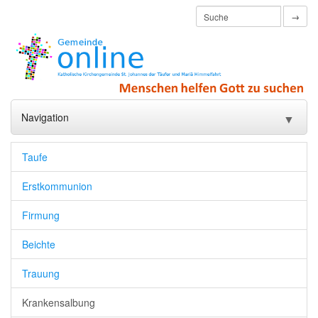
→
Navigation
▼
Startseite
Taufe
Pfarrleben
▼
Erstkommunion
Sakramente und Seelsorge
▼
Firmung
Jugend
▼
Beichte
Familie
▼
Trauung
Senioren
Krankensalbung