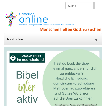
→
Navigation
▼
Startseite
Pfarrleben
▼
Sakramente und Seelsorge
▼
Jugend
▼
Familie
▼
Senioren