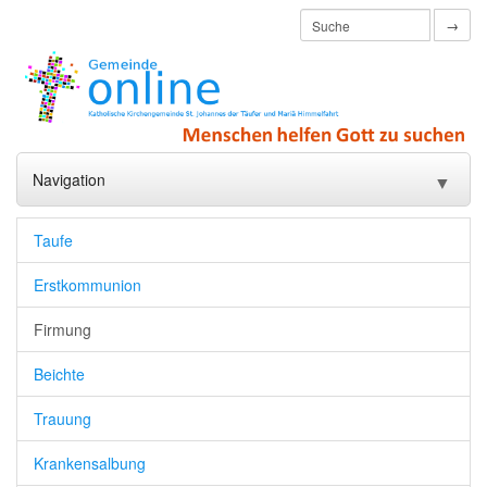
→
Navigation
▼
Startseite
Taufe
Pfarrleben
▼
Erstkommunion
Sakramente und Seelsorge
▼
Firmung
Jugend
▼
Beichte
Familie
▼
Trauung
Senioren
Krankensalbung