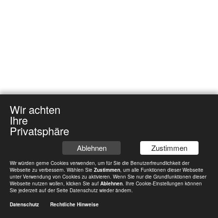
Verwaltungsleitung
Pastoralbüros
▼
Unsere Kirchen
▼
Wir achten
Ihre
Privatsphäre
Ablehnen
Zustimmen
Wir würden gerne Cookies verwenden, um für Sie die Benutzerfreundlichkeit der
Webseite zu verbessern. Wählen Sie
Zustimmen
, um alle Funktionen dieser Webseite
unter Verwendung von Cookies zu aktivieren. Wenn Sie nur die Grundfunktionen dieser
Webseite nutzen wollen, klicken Sie auf
Ablehnen
. Ihre Cookie-Einstellungen können
Sie jederzeit auf der Seite Datenschutz wieder ändern.
Datenschutz
Rechtliche Hinweise