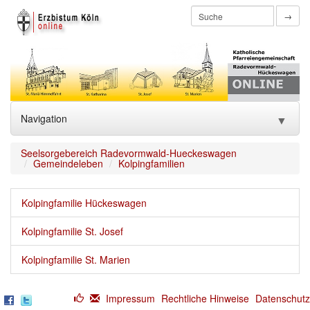
→
Navigation
▼
Home
Seelsorgebereich Radevormwald-Hueckeswagen
Gemeindeleben
Kolpingfamilien
Pfarrnachrichten
▼
Kolpingfamilie Hückeswagen
Seelsorgeteam
▼
Kolpingfamilie St. Josef
Veranstaltungen
Kolpingfamilie St. Marien
Gottesdienste
Gemeindeleben
Impressum
Rechtliche Hinweise
Datenschutz
▼