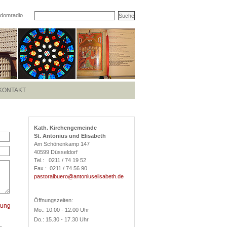
domradio
KONTAKT
Kath. Kirchengemeinde
St. Antonius und Elisabeth
Am Schönenkamp 147
40599 Düsseldorf
Tel.: 0211 / 74 19 52
Fax.: 0211 / 74 56 90
pastoralbuero@antoniuselisabeth.de
Öffnungszeiten:
rung
Mo.: 10.00 - 12.00 Uhr
Do.: 15.30 - 17.30 Uhr