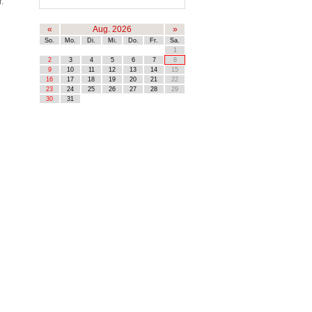
r.
«
Aug. 2026
»
So.
Mo.
Di.
Mi.
Do.
Fr.
Sa.
1
2
3
4
5
6
7
8
9
10
11
12
13
14
15
16
17
18
19
20
21
22
23
24
25
26
27
28
29
30
31