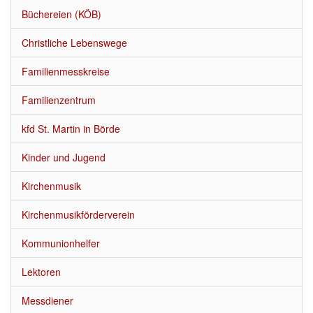
Über uns
▼
Büchereien (KÖB)
Neuigkeiten
Christliche Lebenswege
Kalender
Familienmesskreise
Termine u. Veranstaltungen
Familienzentrum
Gottesdienste
kfd St. Martin in Börde
Kinder und Jugend
Veröffentlichungen
Kirchenmusik
Stellenausschreibungen
Kirchenmusikförderverein
Kommunionhelfer
Lektoren
Messdiener