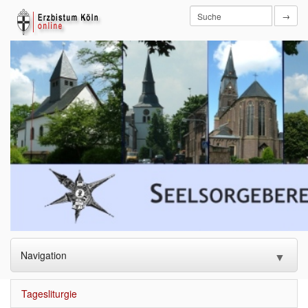
→
Navigation
▼
Startseite
Tagesliturgie