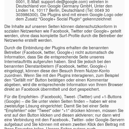
0001, E-Mail: support-de@google.com) vetreten in
Deutschland von Google Germany GmbH, Unter den
Linden 14, 10117 Berlin, Deutschland (Tel: 0049 30
303986300). Die Plugins sind mit einem Google-Logo oder
dem Zusatz "Google+ Social Plugin" gekennzeichnet
Die Inhalte auf unseren Seiten können datenschutzkonform in
sozialen Netzwerken wie Facebook, Twitter oder Google+ geteilt
werden, ohne dass komplette Surf-Profile durch die Betreiber der
Netzwerke erstellt werden.
Durch die Einbindung der Plugins erhalten die benannten
Betreiber (Facebook, twitter, Google+) nicht automatisch die
Information, dass Sie die entsprechende Seite unseres
Internetauftritts aufgerufen haben. Sind Sie jedoch bei den
benannten Dienstanbietern (Facebook, twitter, Google+)
eingeloggt, können diese den Besuch Ihrem Nutzer-Konto
zuordnen. Wenn Sie mit den Plugins interagieren, zum Beispiel
den "Gefällt mir" Button betätigen oder einen Kommentar
abgeben, wird die entsprechende Information von Ihrem Browser
direkt an Facebook übermittelt und dort gespeichert.
Für die Empfehlen- (Facebook), Tweet- (Twitter) und +1-Buttons
(Google) – die Sie unter vielen Seiten finden – haben wir eine
zweistufige Lösung eingerichtet: Damit Sie bei einer Seite
"Empfehlen" oder "Tweet" oder "+1" drücken können, müssen Sie
erst auf den Button klicken und diesen aktivieren; nur dann wird
eine Verbindung mit den Facebook-, Twitter- oder Google-Servern
aufgebaut und Sie können mit einem zweiten Klick den Beitrag mit
Ihren Freunden teilen. Unsere Seiten nutzen auch