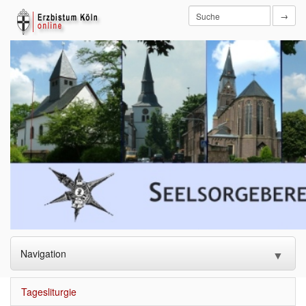
→
Navigation
▼
Startseite
Tagesliturgie