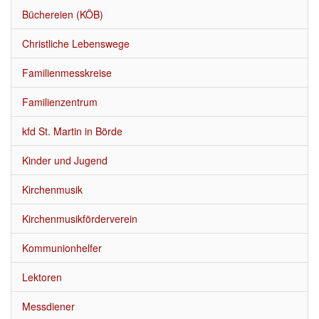
Über uns
▼
Büchereien (KÖB)
Neuigkeiten
Christliche Lebenswege
Kalender
Familienmesskreise
Termine u. Veranstaltungen
Familienzentrum
Gottesdienste
kfd St. Martin in Börde
Kinder und Jugend
Veröffentlichungen
Kirchenmusik
Stellenausschreibungen
Kirchenmusikförderverein
Kommunionhelfer
Lektoren
Messdiener