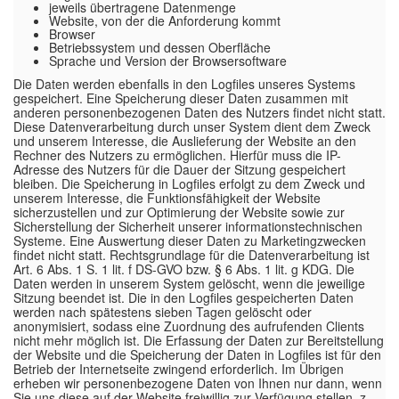
jeweils übertragene Datenmenge
Website, von der die Anforderung kommt
Browser
Betriebssystem und dessen Oberfläche
Sprache und Version der Browsersoftware
Die Daten werden ebenfalls in den Logfiles unseres Systems
gespeichert. Eine Speicherung dieser Daten zusammen mit
anderen personenbezogenen Daten des Nutzers findet nicht statt.
Diese Datenverarbeitung durch unser System dient dem Zweck
und unserem Interesse, die Auslieferung der Website an den
Rechner des Nutzers zu ermöglichen. Hierfür muss die IP-
Adresse des Nutzers für die Dauer der Sitzung gespeichert
bleiben. Die Speicherung in Logfiles erfolgt zu dem Zweck und
unserem Interesse, die Funktionsfähigkeit der Website
sicherzustellen und zur Optimierung der Website sowie zur
Sicherstellung der Sicherheit unserer informationstechnischen
Systeme. Eine Auswertung dieser Daten zu Marketingzwecken
findet nicht statt. Rechtsgrundlage für die Datenverarbeitung ist
Art. 6 Abs. 1 S. 1 lit. f DS-GVO bzw. § 6 Abs. 1 lit. g KDG. Die
Daten werden in unserem System gelöscht, wenn die jeweilige
Sitzung beendet ist. Die in den Logfiles gespeicherten Daten
werden nach spätestens sieben Tagen gelöscht oder
anonymisiert, sodass eine Zuordnung des aufrufenden Clients
nicht mehr möglich ist. Die Erfassung der Daten zur Bereitstellung
der Website und die Speicherung der Daten in Logfiles ist für den
Betrieb der Internetseite zwingend erforderlich. Im Übrigen
erheben wir personenbezogene Daten von Ihnen nur dann, wenn
Sie uns diese auf der Website freiwillig zur Verfügung stellen, z.