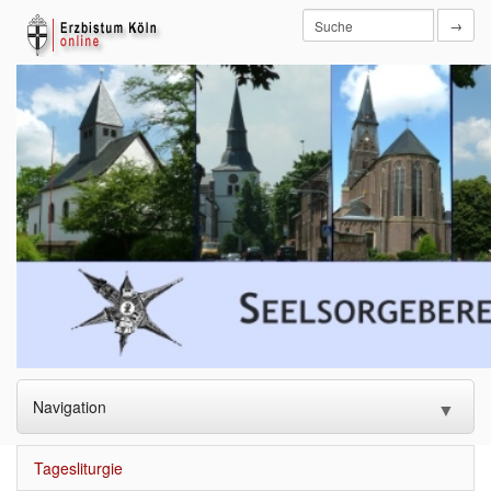
→
Navigation
▼
Startseite
Tagesliturgie