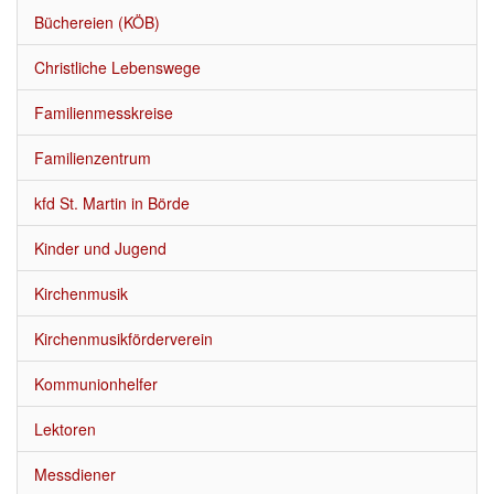
Über uns
▼
Büchereien (KÖB)
Neuigkeiten
Christliche Lebenswege
Kalender
Familienmesskreise
Termine u. Veranstaltungen
Familienzentrum
Gottesdienste
kfd St. Martin in Börde
Kinder und Jugend
Veröffentlichungen
Kirchenmusik
Stellenausschreibungen
Kirchenmusikförderverein
Kommunionhelfer
Lektoren
Messdiener