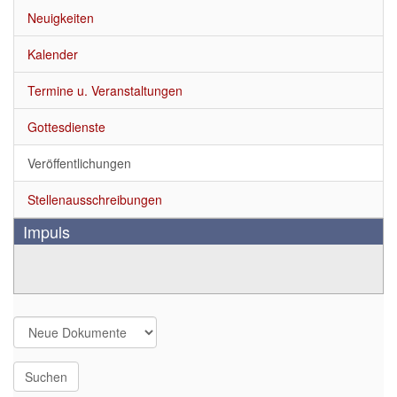
Über uns
▼
Neuigkeiten
Neuigkeiten
Kalender
Kalender
Termine u. Veranstaltungen
Termine u. Veranstaltungen
Gottesdienste
Gottesdienste
Veröffentlichungen
Stellenausschreibungen
Veröffentlichungen
Impuls
Stellenausschreibungen