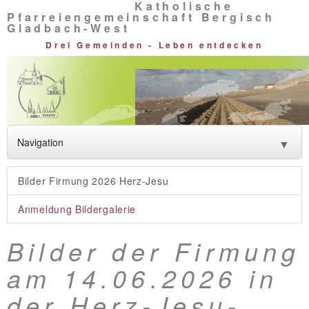
Katholische
Pfarreiengemeinschaft Bergisch
Gladbach-West
Drei Gemeinden - Leben entdecken
Navigation
▼
Neuigkeiten
Bilder Firmung 2026 Herz-Jesu
Glauben entdecken
Anmeldung Bildergalerie
Lebendige Vielfalt
Bilder der Firmung
Rat und Hilfe
am 14.06.2026 in
Über uns
der Herz-Jesu-