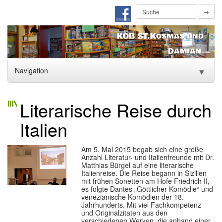
→
Navigation
▼
Home
Literarische Reise durch
Aktuelles
▼
Italien
Über uns
▼
Am 5. Mai 2015 begab sich eine große
Leseförderung
Anzahl Literatur- und Italienfreunde mit Dr.
Matthias Bürgel auf eine literarische
Italienreise. Die Reise begann in Sizilien
Rückblick auf unsere Autorenlesungen
▼
mit frühen Sonetten am Hofe Friedrich II,
es folgte Dantes „Göttlicher Komödie“ und
venezianische Komödien der 18.
Lesung mit Christine Rhömer am 05.05.2023
Jahrhunderts. Mit viel Fachkompetenz
und Originalzitaten aus den
Archiv
verschiedenen Werken, die anhand einer
▼