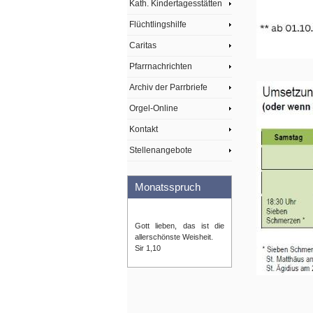
Kath. Kindertagesstätten
Flüchtlingshilfe
Caritas
Pfarrnachrichten
Archiv der Parrbriefe
Orgel-Online
Kontakt
Stellenangebote
Monatsspruch
Gott lieben, das ist die
allerschönste Weisheit.
Sir 1,10