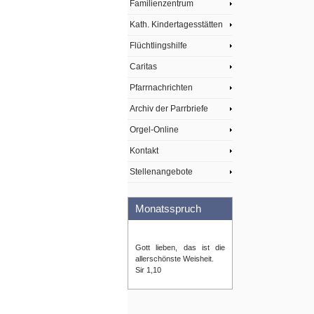
Familienzentrum
Kath. Kindertagesstätten
Flüchtlingshilfe
Caritas
Pfarrnachrichten
Archiv der Parrbriefe
Orgel-Online
Kontakt
Stellenangebote
Monatsspruch
Gott lieben, das ist die
allerschönste Weisheit.
Sir 1,10