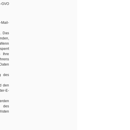
DS-GVO
-Mail-
n. Das
enden,
. Wenn
sperrt
 Ihre
ahrens
 Daten
g des
nd den
ter-E-
erden
s des
risten