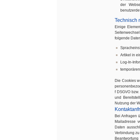
der Webse
benutzerdef
Technisch 
Einige Elemen
Seitenwechsel
folgende Daten
Spracheins
Artikel in 
Log-In-Info
temporären
Die Cookies we
personenbezoge
f DSGVO bzw. §
und Bereitste
Nutzung der W
Kontaktanf
Bei Anfragen 
Mailadresse v
Daten ausschl
Verbindung zu
Beantwortung 