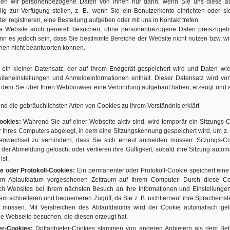
ben wir personenbezogene Daten von Ihnen nur dann, wenn Sie uns diese au
llig zur Verfügung stellen, z. B., wenn Sie ein Benutzerkonto einrichten oder si
er registrieren, eine Bestellung aufgeben oder mit uns in Kontakt treten.
e Website auch generell besuchen, ohne personenbezogene Daten preiszugeb
nn es jedoch sein, dass Sie bestimmte Bereiche der Website nicht nutzen bzw. wi
nen nicht beantworten können.
 ein kleiner Datensatz, der auf Ihrem Endgerät gespeichert wird und Daten wie
eiteneinstellungen und Anmeldeinformationen enthält. Dieser Datensatz wird v
t dem Sie über Ihren Webbrowser eine Verbindung aufgebaut haben, erzeugt und 
nd die gebräuchlichsten Arten von Cookies zu Ihrem Verständnis erklärt
ookies:
Während Sie auf einer Webseite aktiv sind, wird temporär ein Sitzungs-
 Ihres Computers abgelegt, in dem eine Sitzungskennung gespeichert wird, um z. 
enwechsel zu verhindern, dass Sie sich erneut anmelden müssen. Sitzungs-C
der Abmeldung gelöscht oder verlieren ihre Gültigkeit, sobald ihre Sitzung autom
ist.
 oder Protokoll-Cookies:
Ein permanenter oder Protokoll-Cookie speichert eine
im Ablaufdatum vorgesehenen Zeitraum auf Ihrem Computer. Durch diese Co
ich Websites bei Ihrem nächsten Besuch an Ihre Informationen und Einstellunge
nem schnelleren und bequemeren Zugriff, da Sie z. B. nicht erneut ihre Spracheinst
müssen. Mit Verstreichen des Ablaufdatums wird der Cookie automatisch gel
e Webseite besuchen, die diesen erzeugt hat.
ter-Cookies:
Drittanbieter-Cookies stammen von anderen Anbietern als dem Bet