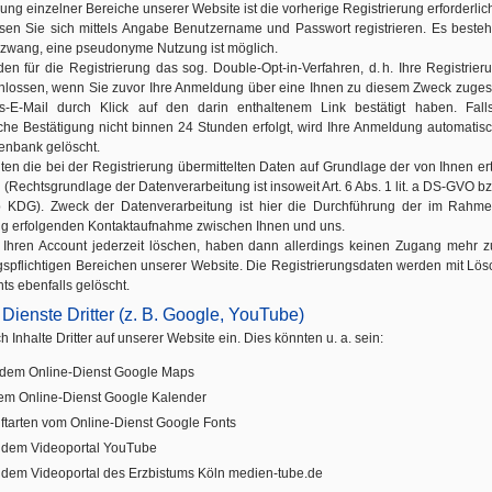
ung einzelner Bereiche unserer Website ist die vorherige Registrierung erforderlic
sen Sie sich mittels Angabe Benutzername und Passwort registrieren. Es besteh
zwang, eine pseudonyme Nutzung ist möglich.
en für die Registrierung das sog. Double-Opt-in-Verfahren, d. h. Ihre Registrieru
hlossen, wenn Sie zuvor Ihre Anmeldung über eine Ihnen zu diesem Zweck zuge
gs-E-Mail durch Klick auf den darin enthaltenem Link bestätigt haben. Fall
che Bestätigung nicht binnen 24 Stunden erfolgt, wird Ihre Anmeldung automatis
enbank gelöscht.
iten die bei der Registrierung übermittelten Daten auf Grundlage der von Ihnen ert
 (Rechtsgrundlage der Datenverarbeitung ist insoweit Art. 6 Abs. 1 lit. a DS-GVO bz
 b KDG). Zweck der Datenverarbeitung ist hier die Durchführung der im Rahm
ng erfolgenden Kontaktaufnahme zwischen Ihnen und uns.
Ihren Account jederzeit löschen, haben dann allerdings keinen Zugang mehr 
ngspflichtigen Bereichen unserer Website. Die Registrierungsdaten werden mit Lö
ts ebenfalls gelöscht.
 Dienste Dritter (z. B. Google, YouTube)
 Inhalte Dritter auf unserer Website ein. Dies könnten u. a. sein:
 dem Online-Dienst Google Maps
em Online-Dienst Google Kalender
iftarten vom Online-Dienst Google Fonts
 dem Videoportal YouTube
 dem Videoportal des Erzbistums Köln medien-tube.de