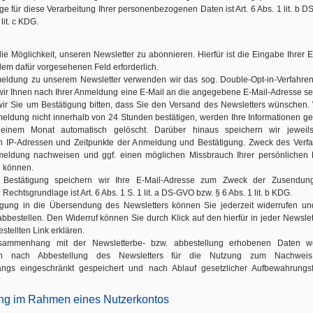
e für diese Verarbeitung Ihrer personenbezogenen Daten ist Art. 6 Abs. 1 lit. b 
lit. c KDG.
ie Möglichkeit, unseren Newsletter zu abonnieren. Hierfür ist die Eingabe Ihrer E
dem dafür vorgesehenen Feld erforderlich.
eldung zu unserem Newsletter verwenden wir das sog. Double-Opt-in-Verfahre
 wir Ihnen nach Ihrer Anmeldung eine E-Mail an die angegebene E-Mail-Adresse s
wir Sie um Bestätigung bitten, dass Sie den Versand des Newsletters wünschen
meldung nicht innerhalb von 24 Stunden bestätigen, werden Ihre Informationen ge
inem Monat automatisch gelöscht. Darüber hinaus speichern wir jeweils
n IP-Adressen und Zeitpunkte der Anmeldung und Bestätigung. Zweck des Verf
nmeldung nachweisen und ggf. einen möglichen Missbrauch Ihrer persönlichen
u können.
 Bestätigung speichern wir Ihre E-Mail-Adresse zum Zweck der Zusendun
 Rechtsgrundlage ist Art. 6 Abs. 1 S. 1 lit. a DS-GVO bzw. § 6 Abs. 1 lit. b KDG.
ligung in die Übersendung des Newsletters können Sie jederzeit widerrufen u
abbestellen. Den Widerruf können Sie durch Klick auf den hierfür in jeder Newslet
estellten Link erklären.
sammenhang mit der Newsletterbe- bzw. abbestellung erhobenen Daten w
ich nach Abbestellung des Newsletters für die Nutzung zum Nachwei
angs eingeschränkt gespeichert und nach Ablauf gesetzlicher Aufbewahrungsf
ung im Rahmen eines Nutzerkontos