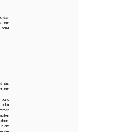
fs das
ss die
G oder
s
nd die
er die
erbare
t oder
ummer,
malen
schen,
 nicht
er die