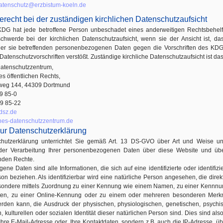
datenschutz@erzbistum-koeln.de
recht bei der zuständigen kirchlichen Datenschutzaufsicht
G hat jede betroffene Person unbeschadet eines anderweitigen Rechtsbehel
chwerde bei der kirchlichen Datenschutzaufsicht, wenn sie der Ansicht ist, da
der sie betreffenden personenbezogenen Daten gegen die Vorschriften des KD
atenschutzvorschriften verstößt. Zuständige kirchliche Datenschutzaufsicht ist da
Datenschutzzentrum,
es öffentlichen Rechts,
lweg 144, 44309 Dortmund
89 85-0
89 85-22
dsz.de
hes-datenschutzzentrum.de
ur Datenschutzerklärung
hutzerklärung unterrichtet Sie gemäß Art. 13 DS-GVO über Art und Weise u
der Verarbeitung Ihrer personenbezogenen Daten über diese Website und üb
nden Rechte.
ne Daten sind alle Informationen, die sich auf eine identifizierte oder identifizi
son beziehen. Als identifizierbar wird eine natürliche Person angesehen, die direk
besondere mittels Zuordnung zu einer Kennung wie einem Namen, zu einer Kennn
ten, zu einer Online-Kennung oder zu einem oder mehreren besonderen Merk
 werden kann, die Ausdruck der physischen, physiologischen, genetischen, psychi
n, kulturellen oder sozialen Identität dieser natürlichen Person sind. Dies sind also
Ihre E-Mail-Adresse oder‚ Ihre Kontaktdaten, sondern z.B. auch die IP-Adresse, üb