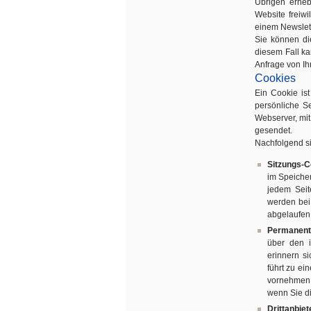
Übrigen erhe
Website freiwi
einem Newslett
Sie können di
diesem Fall ka
Anfrage von Ih
Cookies
Ein Cookie ist
persönliche S
Webserver, mi
gesendet.
Nachfolgend si
Sitzungs-C
im Speicher
jedem Seit
werden bei 
abgelaufen 
Permanente
über den 
erinnern s
führt zu ei
vornehmen 
wenn Sie di
Drittanbie