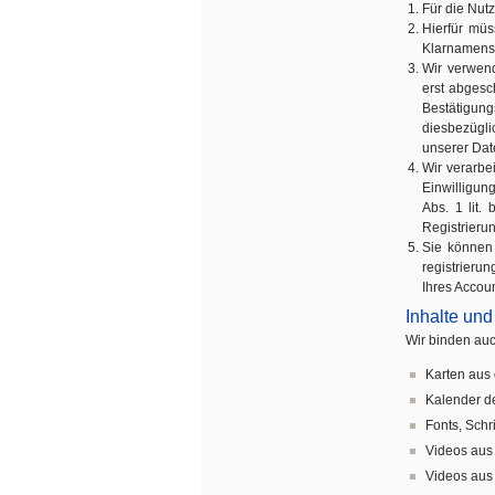
Für die Nutz
Hierfür müs
Klarnamens
Wir verwend
erst abgesc
Bestätigun
diesbezügli
unserer Dat
Wir verarbe
Einwilligung
Abs. 1 lit.
Registrieru
Sie können 
registrieru
Ihres Accoun
Inhalte und
Wir binden auch
Karten aus
Kalender d
Fonts, Schr
Videos aus
Videos aus