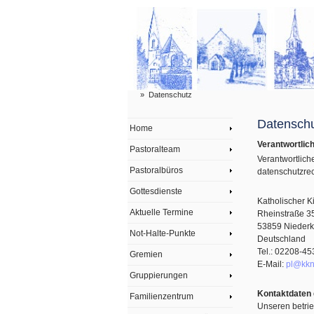
»
Datenschutz
Datenschu
Home
Verantwortlic
Pastoralteam
Verantwortli
Pastoralbüros
datenschutzrec
Gottesdienste
Katholischer 
Aktuelle Termine
Rheinstraße 3
53859 Niederk
Not-Halte-Punkte
Deutschland
Tel.: 02208-45
Gremien
E-Mail:
pl@kkn
Gruppierungen
Kontaktdaten 
Familienzentrum
Unseren betrie