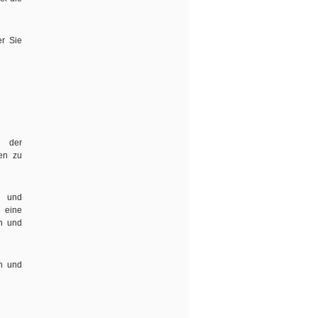
r Sie
. der
en zu
n und
 eine
en und
en und