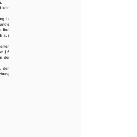
h.
t kein
ng ist
sandte
s Ihre
ch aus
eilten
w. § 6
en der
zu den
schung