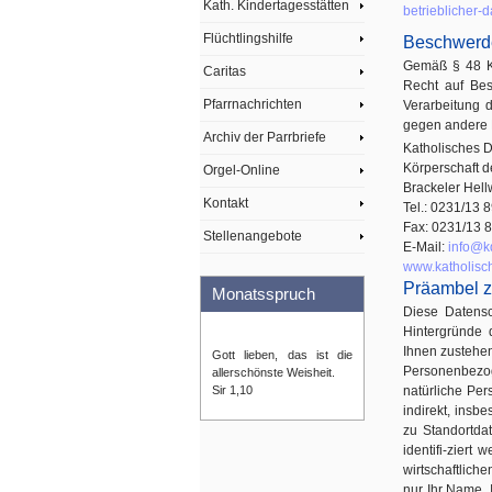
Kath. Kindertagesstätten
betrieblicher-
Flüchtlingshilfe
Beschwerde
Gemäß § 48 KD
Caritas
Recht auf Bes
Pfarrnachrichten
Verarbeitung 
gegen andere D
Archiv der Parrbriefe
Katholisches 
Körperschaft d
Orgel-Online
Brackeler Hel
Kontakt
Tel.: 0231/13 
Fax: 0231/13 
Stellenangebote
E-Mail:
info@k
www.katholisc
Präambel z
Monatsspruch
Diese Datensc
Hintergründe 
Ihnen zustehe
Gott lieben, das ist die
Personenbezoge
allerschönste Weisheit.
Sir 1,10
natürliche Per
indirekt, ins
zu Standortda
identifi-ziert
wirtschaftliche
nur Ihr Name, 