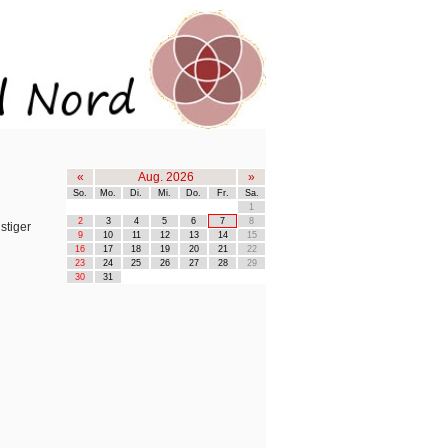
«
Aug. 2026
»
So.
Mo.
Di.
Mi.
Do.
Fr.
Sa.
1
2
3
4
5
6
7
8
tiger
9
10
11
12
13
14
15
16
17
18
19
20
21
22
23
24
25
26
27
28
29
30
31