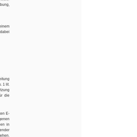
bung,
 einem
 dabei
eitung
1 lit.
utzung
ür die
ten E-
ogenen
nen in
ßender
tehen.