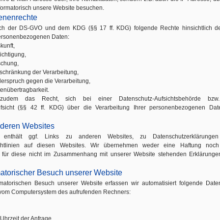
informatorisch unsere Website besuchen.
fenenrechte
h der DS-GVO und dem KDG (§§ 17 ff. KDG) folgende Rechte hinsichtlich de
ersonenbezogenen Daten:
kunft,
ichtigung,
schung,
nschränkung der Verarbeitung,
derspruch gegen die Verarbeitung,
tenübertragbarkeit.
udem das Recht, sich bei einer Datenschutz-Aufsichtsbehörde bzw
fsicht (§§ 42 ff. KDG) über die Verarbeitung Ihrer personenbezogenen Dat
nderen Websites
 enthält ggf. Links zu anderen Websites, zu Datenschutzerklärunge
ichtlinien auf diesen Websites. Wir übernehmen weder eine Haftung noch
 für diese nicht im Zusammenhang mit unserer Website stehenden Erklärung
matorischer Besuch unserer Website
matorischen Besuch unserer Website erfassen wir automatisiert folgende Dat
 vom Computersystem des aufrufenden Rechners:
Uhrzeit der Anfrage