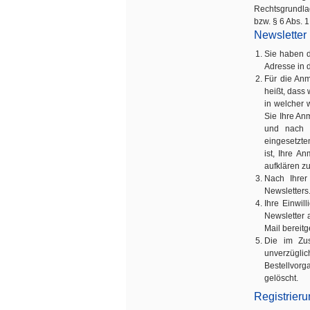
Rechtsgrundlag
bzw. § 6 Abs. 1 
Newsletter
Sie haben d
Adresse in 
Für die Anm
heißt, dass
in welcher 
Sie Ihre An
und nach e
eingesetzte
ist, Ihre A
aufklären z
Nach Ihrer
Newsletters.
Ihre Einwil
Newsletter 
Mail bereitg
Die im Zu
unverzügl
Bestellvorg
gelöscht.
Registrier