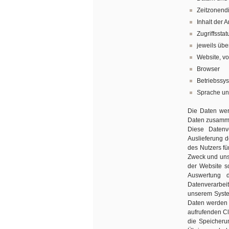
Zeitzonend
Inhalt der 
Zugriffssta
jeweils üb
Website, v
Browser
Betriebssy
Sprache un
Die Daten wer
Daten zusamme
Diese Datenv
Auslieferung 
des Nutzers fü
Zweck und unse
der Website so
Auswertung d
Datenverarbeit
unserem System
Daten werden 
aufrufenden Cl
die Speicherun