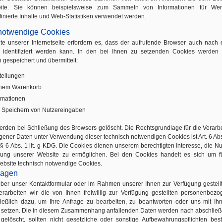
ite. Sie können beispielsweise zum Sammeln von Informationen für Wer
inierte Inhalte und Web-Statistiken verwendet werden.
notwendige Cookies
te unserer Internetseite erfordern es, dass der aufrufende Browser auch nach
 identifiziert werden kann. In den bei Ihnen zu setzenden Cookies werden
 gespeichert und übermittelt:
tellungen
einem Warenkorb
rmationen
 Speichern von Nutzereingaben
rden bei Schließung des Browsers gelöscht. Die Rechtsgrundlage für die Verarb
ner Daten unter Verwendung dieser technisch notwendigen Cookies ist Art. 6 Abs. 
 6 Abs. 1 lit. g KDG. Die Cookies dienen unserem berechtigten Interesse, die N
llung unserer Website zu ermöglichen. Bei den Cookies handelt es sich um f
ebsite technisch notwendige Cookies.
ragen
über unser Kontaktformular oder im Rahmen unserer Ihnen zur Verfügung gestell
erarbeiten wir die von Ihnen freiwillig zur Verfügung gestellten personenbez
ießlich dazu, um Ihre Anfrage zu bearbeiten, zu beantworten oder uns mit Ih
 setzen. Die in diesem Zusammenhang anfallenden Daten werden nach abschlie
gelöscht, sollten nicht gesetzliche oder sonstige Aufbewahrungspflichten bes