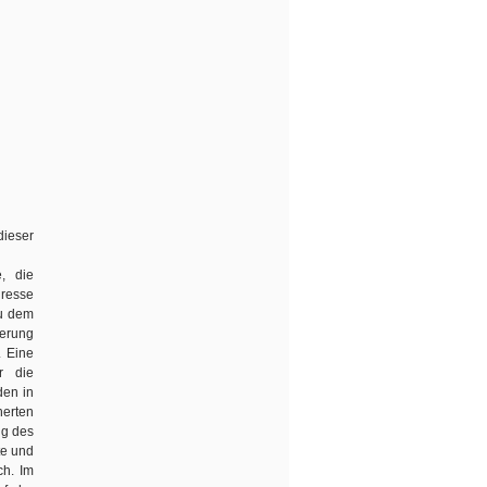
dieser
, die
dresse
zu dem
ierung
. Eine
r die
den in
herten
ng des
te und
ch. Im