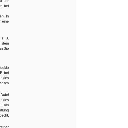
f der
ch bei
en. In
r eine
 z. B.
on dem
an Sie
Cookie
B. bei
ookies
atisch
 Datei
okies
n. Das
ellung
öscht,
reiber