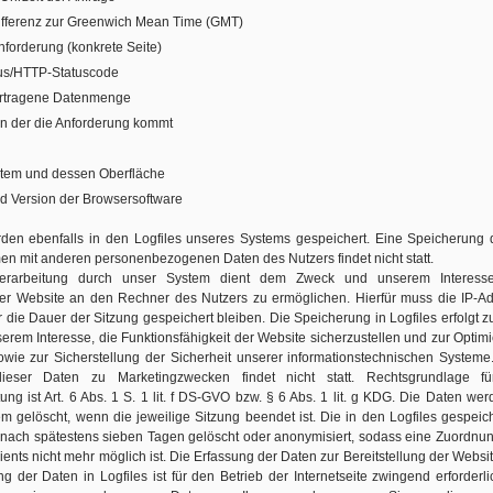
ifferenz zur Greenwich Mean Time (GMT)
Anforderung (konkrete Seite)
tus/HTTP-Statuscode
ertragene Datenmenge
on der die Anforderung kommt
stem und dessen Oberfläche
d Version der Browsersoftware
den ebenfalls in den Logfiles unseres Systems gespeichert. Eine Speicherung 
n mit anderen personenbezogenen Daten des Nutzers findet nicht statt.
erarbeitung durch unser System dient dem Zweck und unserem Interesse
der Website an den Rechner des Nutzers zu ermöglichen. Hierfür muss die IP-A
r die Dauer der Sitzung gespeichert bleiben. Die Speicherung in Logfiles erfolgt 
rem Interesse, die Funktionsfähigkeit der Website sicherzustellen und zur Optim
wie zur Sicherstellung der Sicherheit unserer informationstechnischen Systeme
ieser Daten zu Marketingzwecken findet nicht statt. Rechtsgrundlage fü
ung ist Art. 6 Abs. 1 S. 1 lit. f DS-GVO bzw. § 6 Abs. 1 lit. g KDG. Die Daten wer
 gelöscht, wenn die jeweilige Sitzung beendet ist. Die in den Logfiles gespeic
nach spätestens sieben Tagen gelöscht oder anonymisiert, sodass eine Zuordnu
ients nicht mehr möglich ist. Die Erfassung der Daten zur Bereitstellung der Websi
g der Daten in Logfiles ist für den Betrieb der Internetseite zwingend erforderli