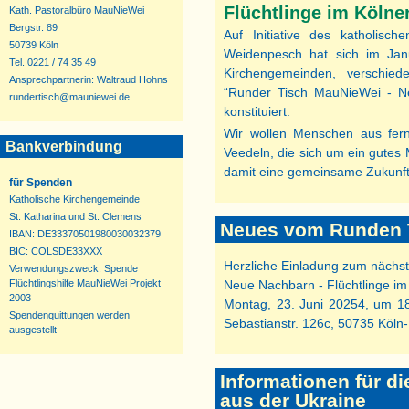
Flüchtlinge im Kölne
Kath. Pastoralbüro MauNieWei
Bergstr. 89
Auf Initiative des katholisc
50739 Köln
Weidenpesch hat sich im Jan
Tel. 0221 / 74 35 49
Kirchengemeinden, verschied
Ansprechpartnerin: Waltraud Hohns
“Runder Tisch MauNieWei - Ne
rundertisch@mauniewei.de
konstituiert.
Wir wollen Menschen aus fer
Bankverbindung
Veedeln, die sich um ein gutes 
damit eine gemeinsame Zukunft
für Spenden
Katholische Kirchengemeinde
St. Katharina und St. Clemens
Neues vom Runden 
IBAN: DE33370501980030032379
BIC: COLSDE33XXX
Herzliche Einladung zum nächs
Verwendungszweck: Spende
Flüchtlingshilfe MauNieWei Projekt
Neue Nachbarn - Flüchtlinge im
2003
Montag, 23. Juni 20254, um 18
Spendenquittungen werden
Sebastianstr. 126c, 50735 Köln-
ausgestellt
Informationen für d
aus der Ukraine