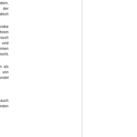
dern,
i der
tisch
ookie
Ihrem
esuch
n und
ehmen
scht,
n als
n von
endet
 auch
enden