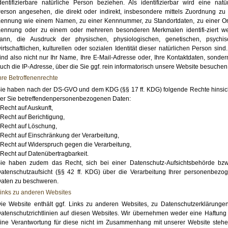
dentifizierbare natürliche Person beziehen. Als identifizierbar wird eine natür
erson angesehen, die direkt oder indirekt, insbesondere mittels Zuordnung zu 
ennung wie einem Namen, zu einer Kennnummer, zu Standortdaten, zu einer On
ennung oder zu einem oder mehreren besonderen Merkmalen identifi-ziert w
ann, die Ausdruck der physischen, physiologischen, genetischen, psychis
irtschaftlichen, kulturellen oder sozialen Identität dieser natürlichen Person sind
ind also nicht nur Ihr Name, Ihre E-Mail-Adresse oder‚ Ihre Kontaktdaten, sonder
uch die IP-Adresse, über die Sie ggf. rein informatorisch unsere Website besuchen
hre Betroffenenrechte
ie haben nach der DS-GVO und dem KDG (§§ 17 ff. KDG) folgende Rechte hinsich
er Sie betreffendenpersonenbezogenen Daten:
 Recht auf Auskunft,
 Recht auf Berichtigung,
 Recht auf Löschung,
 Recht auf Einschränkung der Verarbeitung,
 Recht auf Widerspruch gegen die Verarbeitung,
 Recht auf Datenübertragbarkeit.
ie haben zudem das Recht, sich bei einer Datenschutz-Aufsichtsbehörde bzw
atenschutzaufsicht (§§ 42 ff. KDG) über die Verarbeitung Ihrer personenbezo
aten zu beschweren.
inks zu anderen Websites
ie Website enthält ggf. Links zu anderen Websites, zu Datenschutzerklärunge
atenschutzrichtlinien auf diesen Websites. Wir übernehmen weder eine Haftung
ine Verantwortung für diese nicht im Zusammenhang mit unserer Website steh