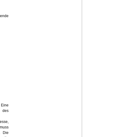
gende
 Eine
n des
esse,
 muss
. Die