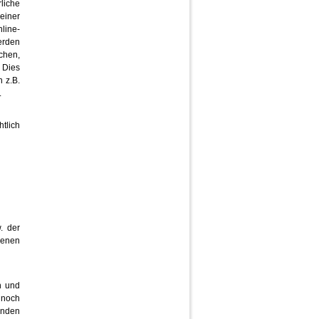
liche
einer
line-
erden
chen,
. Dies
n z.B.
.
tlich
. der
genen
n und
 noch
enden