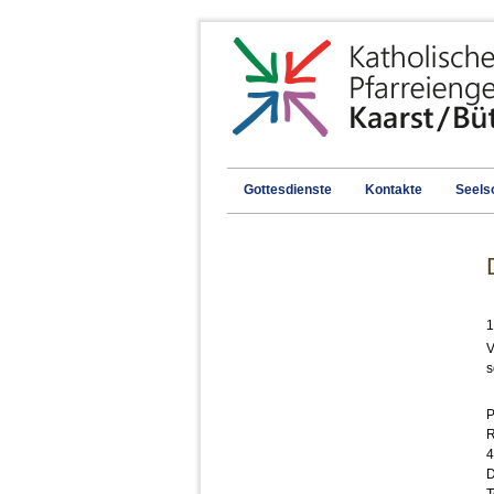
Gottesdienste
Kontakte
Seels
1
V
s
P
R
4
D