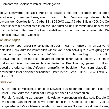
temporären Speichern von Nutzereingaben
ie Cookies werden bei Schließung des Browsers gelöscht. Die Rechtsgrundlage fü
erarbeitung personenbezogener Daten unter Verwendung dieser tech
otwendigen Cookies ist Art. 6 Abs. 1 lit. f DSGVO bzw. § 6 Abs. 1 lit. g KDG. Die C
ienen unserem berechtigten Interesse, die Nutzung und Bereitstellung unserer We
u ermöglichen. Bei den Cookies handelt es sich um für die Nutzung der We
echnisch notwendige Cookies.
ontaktanfragen
ei Anfragen über unser Kontaktformular oder im Rahmen unserer Ihnen zur Verf
estellten E-Mailadresse verarbeiten wir die von Ihnen freiwillig zur Verfügung gest
ersonenbezogenen Daten ausschließlich dazu, um Ihre Anfrage zu bearbeite
eantworten oder uns mit Ihnen in Verbindung zu setzen. Die in diesem Zusamme
nfallenden Daten werden nach abschließender Beantwortung gelöscht, sollten 
esetzliche oder sonstige Aufbewahrungspflichten bestehen. Rechtsgrundlage für 
erarbeitung Ihrer personenbezogenen Daten ist Art. 6 Abs. 1 lit. b DS-GVO bzw. § 
 lit. c KDG.
ewsletter
Sie haben die Möglichkeit, unseren Newsletter zu abonnieren. Hierfür ist die E
Ihrer E-Mail-Adresse in dem dafür vorgesehenen Feld erforderlich.
Für die Anmeldung zu unserem Newsletter verwenden wir das sog. Double-Op
Verfahren. Das heißt, dass wir Ihnen nach Ihrer Anmeldung eine E-Mail a
angegebene E-Mail-Adresse senden, in welcher wir Sie um Bestätigung bitten,