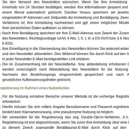
Sie den Versand des Newsletters wünschen. Wenn Sie Ihre Anmeldung 
innerhalb von 24 Stunden bestätigen, werden Ihre Informationen gesperrt und
einem Monat automatisch gelöscht. Darüber hinaus speichern wir jeweils
eingesetzten IP-Adressen und Zeitpunkte der Anmeldung und Bestätigung. Zwec
Verfahrens ist, Ihre Anmeldung nachweisen und ggf. einen möglichen Missb
Ihrer persönlichen Daten aufklären zu können.
Nach Ihrer Bestätigung speichern wir Ihre E-Mail-Adresse zum Zweck der Zuse
des Newsletters. Rechtsgrundlage ist Art. 6 Abs. 1 S. 1 lit. a DS-GVO bzw. § 6 Abs. 
b KDG.
Ihre Einwilligung in die Übersendung des Newsletters können Sie jederzeit wide
und den Newsletter abbestellen. Den Widerruf können Sie durch Klick auf den hi
in jeder Newsletter-E-Mail bereitgestellten Link erklären.
Die im Zusammenhang mit der Newsletterbe- bzw. abbestellung erhobenen 
werden unverzüglich nach Abbestellung des Newsletters für die Nutzun
Nachweis des Bestellvorgangs eingeschränkt gespeichert und nach A
gesetzlicher Aufbewahrungsfristen gelöscht.
egistrierung im Rahmen eines Nutzerkontos
Für die Nutzung einzelner Bereiche unserer Website ist die vorherige Registri
erforderlich.
Hierfür müssen Sie sich mittels Angabe Benutzername und Passwort registriere
besteht kein Klarnamenszwang, eine pseudonyme Nutzung ist möglich.
Wir verwenden für die Registrierung das sog. Double-Opt-in-Verfahren, d. h.
Registrierung ist erst abgeschlossen, wenn Sie zuvor Ihre Anmeldung über eine 
zu diesem Zweck zugesandte Bestätigungs-E-Mail durch Klick auf den 