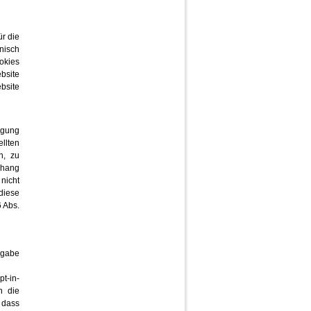
r die
nisch
ookies
bsite
bsite
ügung
ellten
n, zu
nhang
nicht
diese
6 Abs.
ingabe
t-in-
n die
 dass