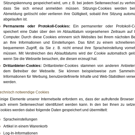
Sitzungskennung gespeichert wird, um z. B. bei jedem Seitenwechsel zu verhin
dass Sie sich erneut anmelden müssen. Sitzungs-Cookies werden be
Abmeldung gelöscht oder verlieren ihre Gültigkeit, sobald ihre Sitzung automa
abgelaufen ist.
Permanente oder Protokoll-Cookies:
Ein permanenter oder Protokoll-C
speichert eine Datei über den im Ablaufdatum vorgesehenen Zeitraum auf 
Computer. Durch diese Cookies erinnern sich Websites bei Ihrem nächsten B
an Ihre Informationen und Einstellungen. Das führt zu einem schnellere
bequemeren Zugriff, da Sie z. B. nicht erneut ihre Spracheinstellung vorn
müssen. Mit Verstreichen des Ablaufdatums wird der Cookie automatisch gelö
wenn Sie die Webseite besuchen, die diesen erzeugt hat.
Drittanbieter-Cookies:
Drittanbieter-Cookies stammen von anderen Anbieter
dem Betreiber der Webseite. Sie können beispielsweise zum Sammel
Informationen für Werbung, benutzerdefinierte Inhalte und Web-Statistiken verw
werden.
echnisch notwendige Cookies
inige Elemente unserer Internetseite erfordern es, dass der aufrufende Browser
ach einem Seitenwechsel identifiziert werden kann. In den bei Ihnen zu setz
ookies werden dabei folgende Daten gespeichert und übermittelt:
Spracheinstellungen
Artikel in einem Warenkorb
Log-In-Informationen