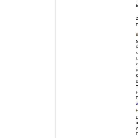
T
E
2
E
B
G
R
s
D
v
K
K
B
T
F
E
w
P
D
u
W
P