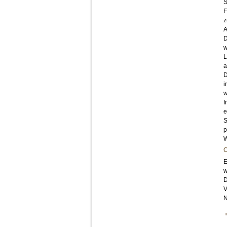
S
F
z
A
D
w
L
a
D
i
w
f
e
S
p
W
C
E
w
D
V
N