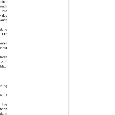
nicht
 nach
 Ihre
k des
rauch
ndung
1 lit.
rrufen
erfür
Daten
g zum
blauf
erung
n. Es
 Ihre
Ihnen
darin