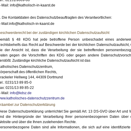
el.: 02131/9669-00
-Mail: info@katholisch-in-kaarst.de
. Die Kontaktdaten des Datenschutzbeauftragten des Verantwortlichen:
-Mail:info@katholisch-in-kaarst.de
eschwerderecht bei der zuständigen kirchlichen Datenschutzaufsicht
emäß § 48 KDG hat jede betroffene Person unbeschadet eines anderwei
echtsbehelfs das Recht auf Beschwerde bei der kirchlichen Datenschutzaufsicht,
ie der Ansicht ist, dass die Verarbeitung der sie betreffenden personenbezo
aten gegen die Vorschriften des KDG oder gegen andere Datenschutzvorschr
erstößt. Zuständige kirchliche Datenschutzaufsicht ist das
atholisches Datenschutzzentrum,
örperschaft des öffentlichen Rechts,
rackeler Hellweg 144, 44309 Dortmund
el.: 0231/13 89 85-0
ax: 0231/13 89 85-22
-Mail:
info@kdsz.de
ww.katholisches-datenschutzzentrum.de
räambel zur Datenschutzerklärung
iese Datenschutzerklärung unterrichtet Sie gemäß Art. 13 DS-GVO über Art und 
nd die Hintergründe der Verarbeitung Ihrer personenbezogenen Daten über 
ebsite und über die Ihnen zustehenden Rechte.
ersonenbezogene Daten sind alle Informationen, die sich auf eine identifizierte