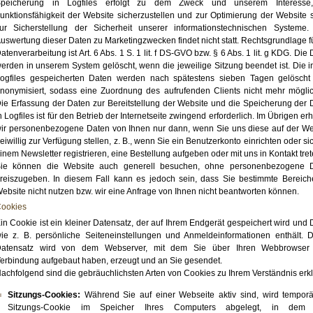
peicherung in Logfiles erfolgt zu dem Zweck und unserem Interesse
unktionsfähigkeit der Website sicherzustellen und zur Optimierung der Website 
ur Sicherstellung der Sicherheit unserer informationstechnischen Systeme.
uswertung dieser Daten zu Marketingzwecken findet nicht statt. Rechtsgrundlage f
atenverarbeitung ist Art. 6 Abs. 1 S. 1 lit. f DS-GVO bzw. § 6 Abs. 1 lit. g KDG. Die
erden in unserem System gelöscht, wenn die jeweilige Sitzung beendet ist. Die i
ogfiles gespeicherten Daten werden nach spätestens sieben Tagen gelöscht
nonymisiert, sodass eine Zuordnung des aufrufenden Clients nicht mehr möglich
ie Erfassung der Daten zur Bereitstellung der Website und die Speicherung der 
n Logfiles ist für den Betrieb der Internetseite zwingend erforderlich. Im Übrigen e
ir personenbezogene Daten von Ihnen nur dann, wenn Sie uns diese auf der We
reiwillig zur Verfügung stellen, z. B., wenn Sie ein Benutzerkonto einrichten oder si
inem Newsletter registrieren, eine Bestellung aufgeben oder mit uns in Kontakt tret
ie können die Website auch generell besuchen, ohne personenbezogene 
reiszugeben. In diesem Fall kann es jedoch sein, dass Sie bestimmte Bereich
ebsite nicht nutzen bzw. wir eine Anfrage von Ihnen nicht beantworten können.
ookies
in Cookie ist ein kleiner Datensatz, der auf Ihrem Endgerät gespeichert wird und
ie z. B. persönliche Seiteneinstellungen und Anmeldeinformationen enthält. D
atensatz wird von dem Webserver, mit dem Sie über Ihren Webbrowser
erbindung aufgebaut haben, erzeugt und an Sie gesendet.
achfolgend sind die gebräuchlichsten Arten von Cookies zu Ihrem Verständnis erkl
Sitzungs-Cookies:
Während Sie auf einer Webseite aktiv sind, wird temporä
Sitzungs-Cookie im Speicher Ihres Computers abgelegt, in dem 