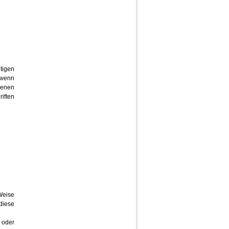
tigen
 wenn
genen
iften
Weise
diese
 oder