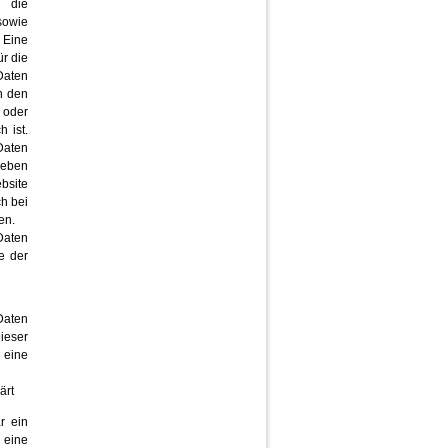
, die
sowie
 Eine
ür die
 Daten
n den
 oder
 ist.
Daten
rheben
bsite
ch bei
en.
Daten
e der
 Daten
ieser
 eine
ärt
r ein
eine