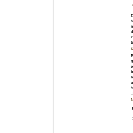
D
V
n
d
z
t
K
B
g
p
b
a
g
V
1
N