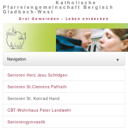
Katholische
Pfarreiengemeinschaft Bergisch
Gladbach-West
Drei Gemeinden - Leben entdecken
Navigation
▼
Neuigkeiten
Senioren Herz Jesu Schildgen
Glauben entdecken
Senioren St.Clemens Paffrath
Lebendige Vielfalt
Senioren St. Konrad Hand
Rat und Hilfe
CBT-Wohnhaus Peter Landwehr
Über uns
Seniorengymnastik