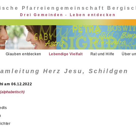
ische Pfarreiengemeinschaft Bergis
Drei Gemeinden - Leben entdecken
Glauben entdecken
Lebendige Vielfalt
Rat und Hilfe
Über u
eamleitung Herz Jesu, Schildgen
hl am 06.12.2022
(alphabetisch)
edts
n
ichter