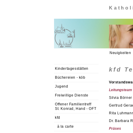
Kathol
Neuigkeiten
kfd T
Kindertagesstätten
Büchereien - köb
Vorstandswa
Jugend
Leitungsteam 
Freiwillige Dienste
Silvia Börner
Offener Familientreff
Gertrud Gera
St. Konrad, Hand - OFT
Rita Luhman
kfd
Dr. Barbara R
à la carte
Präses