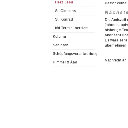
Herz Jesu
Pastor Wilhe
St. Clemens
Nächste
St. Konrad
Die Amtszeit
Jahreshauptv
kfd Terminübersicht
bisherige Tea
aber sehr übe
Kolping
Es wäre sehr
Senioren
übernehmen m
Schöpfungsverantwortung
Nachricht an
Himmel & Ääd