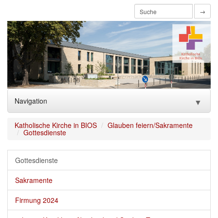
→
Navigation
▼
Home
Katholische Kirche in BIOS
Glauben feiern/Sakramente
Gottesdienste
Aktuelles
Gottesdienste
Über uns
▼
Sakramente
Glauben feiern/Sakramente
▼
Firmung 2024
Mitmachen
▼