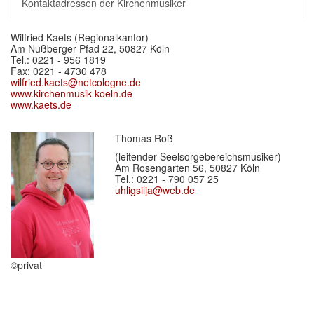
Kontaktadressen der Kirchenmusiker
Einrichtungen
▼
Wilfried Kaets (Regionalkantor)
Kontakt
Am Nußberger Pfad 22, 50827 Köln
Tel.: 0221 - 956 1819
Fax: 0221 - 4730 478
wilfried.kaets@netcologne.de
www.kirchenmusik-koeln.de
www.kaets.de
Thomas Roß
(leitender Seelsorgebereichsmusiker)
Am Rosengarten 56, 50827 Köln
Tel.: 0221 - 790 057 25
uhligsilja@web.de
©privat