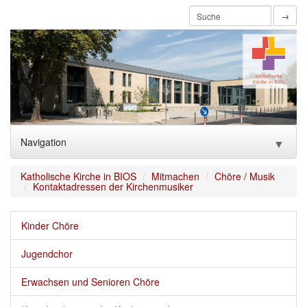
→
Navigation
▼
Home
Katholische Kirche in BIOS
Mitmachen
Chöre / Musik
Kontaktadressen der Kirchenmusiker
Aktuelles
Kinder Chöre
Über uns
▼
Jugendchor
Glauben feiern/Sakramente
▼
Erwachsen und Senioren Chöre
Mitmachen
▼