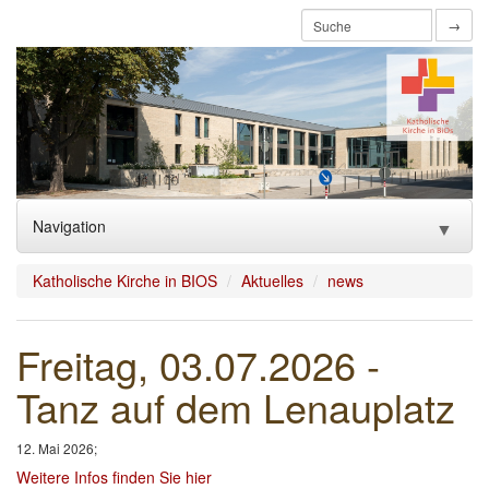
→
Navigation
▼
Home
Katholische Kirche in BIOS
Aktuelles
news
Aktuelles
Freitag, 03.07.2026 -
Über uns
▼
Tanz auf dem Lenauplatz
Glauben feiern/Sakramente
▼
12. Mai 2026;
Mitmachen
▼
Weitere Infos finden Sie hier