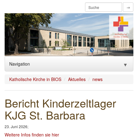
→
Navigation
▼
Home
Katholische Kirche in BIOS
Aktuelles
news
Aktuelles
Bericht Kinderzeltlager
Über uns
▼
KJG St. Barbara
Glauben feiern/Sakramente
▼
23. Juni 2026;
Mitmachen
▼
Weitere Infos finden sie hier