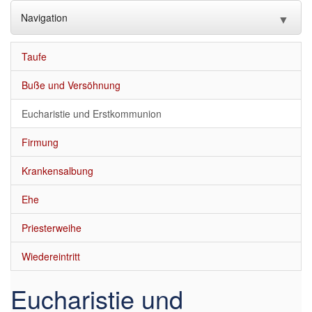
Navigation
▼
Home
Taufe
** Neue Homepage https://katholisch-in-bergheim-sued.de **
Buße und Versöhnung
Newsletter
Eucharistie und Erstkommunion
Firmung
Krankensalbung
Ehe
Priesterweihe
Wiedereintritt
Eucharistie und