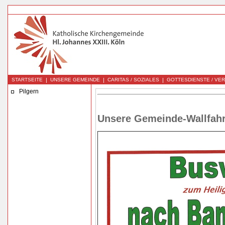
|
|
|
STARTSEITE
UNSERE GEMEINDE
CARITAS / SOZIALES
GOTTESDIENSTE / VE
Pilgern
Unsere Gemeinde-Wallfahr