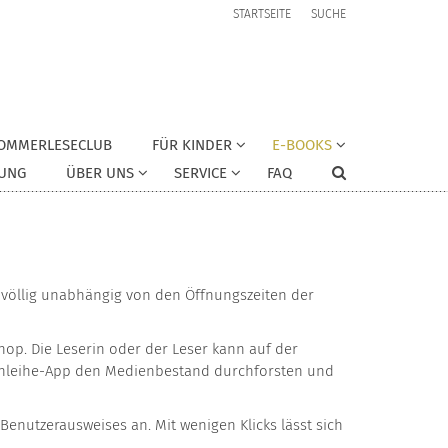
STARTSEITE
SUCHE
OMMERLESECLUB
FÜR KINDER
E-BOOKS
UNG
ÜBER UNS
SERVICE
FAQ
- völlig unabhängig von den Öffnungszeiten der
op. Die Leserin oder der Leser kann auf der
 Onleihe-App den Medienbestand durchforsten und
nutzerausweises an. Mit wenigen Klicks lässt sich