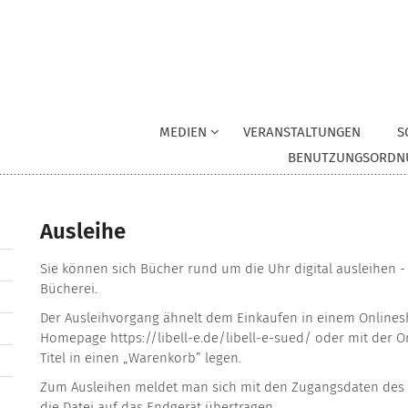
MEDIEN
VERANSTALTUNGEN
S
BENUTZUNGSORDN
Ausleihe
Sie können sich Bücher rund um die Uhr digital ausleihen 
Bücherei.
Der Ausleihvorgang ähnelt dem Einkaufen in einem Onlinesh
Homepage https://libell-e.de/libell-e-sued/ oder mit der
Titel in einen „Warenkorb” legen.
Zum Ausleihen meldet man sich mit den Zugangsdaten des Be
die Datei auf das Endgerät übertragen.