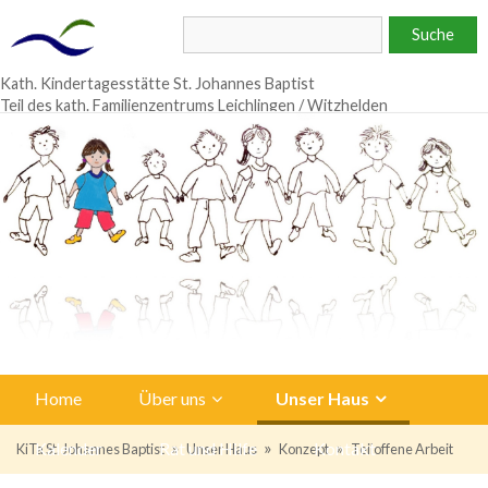
Kath. Kindertagesstätte St. Johannes Baptist
Teil des kath. Familienzentrums Leichlingen / Witzhelden
Home
Über uns
Unser Haus
»
»
»
Kalender
Rat und Hilfe
Kontakt
KiTa St. Johannes Baptist
Unser Haus
Konzept
Teiloffene Arbeit