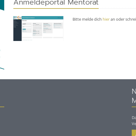
Anmeldeportal Mentorat
Bitte melde dich
hier
an oder schre
N
M
Da
Ve