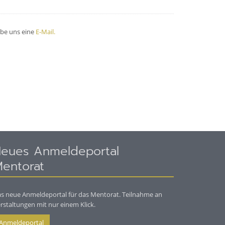
ibe uns eine
E-Mail.
eues Anmeldeportal
entorat
s neue Anmeldeportal für das Mentorat. Teilnahme an
rstaltungen mit nur einem Klick.
Anmeldeportal