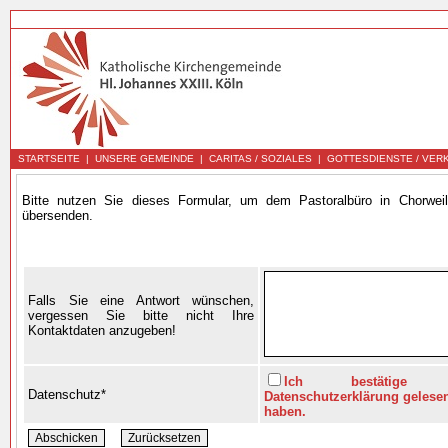
STARTSEITE
|
UNSERE GEMEINDE
|
CARITAS / SOZIALES
|
GOTTESDIENSTE / VER
Bitte nutzen Sie dieses Formular, um dem Pastoralbüro in Chorweil
übersenden.
Falls Sie eine Antwort wünschen,
vergessen Sie bitte nicht Ihre
Kontaktdaten anzugeben!
Ich bestätige 
Datenschutz*
Datenschutzerklärung gelese
haben.