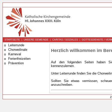
STARTSEITE
|
UNSERE GEMEINDE
|
CARITAS / SOZIALES
|
GOTTESDIENSTE / VER
Leiterrunde
Chorweilinale
Herzlich willkommen im Ber
Karneval
Ferienfreizeiten
Auf den folgenden Seiten haben Sie
Prävention
kennenzulernen.
Unter Leiterrunde finden Sie die Chorweili
Sollten Sie etwas vermissen, scheue
anzuschreiben.
Z