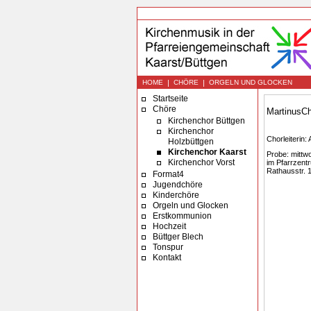
|
|
HOME
CHÖRE
ORGELN UND GLOCKEN
Startseite
Chöre
MartinusCh
Kirchenchor Büttgen
Kirchenchor
Chorleiterin:
Holzbüttgen
Kirchenchor Kaarst
Probe: mittw
Kirchenchor Vorst
im Pfarrzent
Rathausstr. 
Format4
Jugendchöre
Kinderchöre
Orgeln und Glocken
Erstkommunion
Hochzeit
Büttger Blech
Tonspur
Kontakt