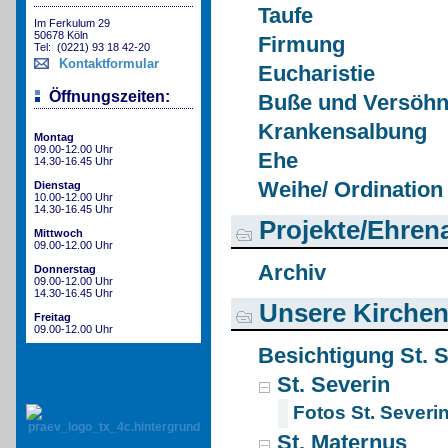
Taufe
Im Ferkulum 29
50678 Köln
Firmung
Tel: (0221) 93 18 42-20
Kontaktformular
Eucharistie
Öffnungszeiten:
Buße und Versöh
Krankensalbung
Montag
09.00-12.00 Uhr
Ehe
14.30-16.45 Uhr
Weihe/ Ordination
Dienstag
10.00-12.00 Uhr
14.30-16.45 Uhr
Projekte/Ehren
Mittwoch
09.00-12.00 Uhr
Archiv
Donnerstag
09.00-12.00 Uhr
14.30-16.45 Uhr
Unsere Kirche
Freitag
09.00-12.00 Uhr
Besichtigung St. 
St. Severin
Fotos St. Severi
St. Maternus