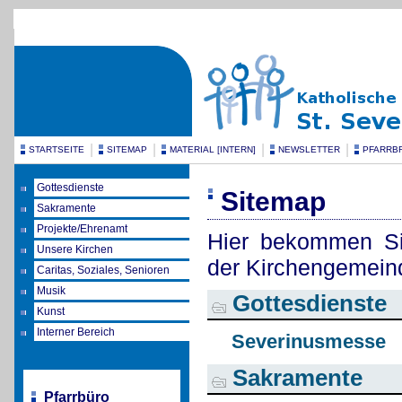
|
|
|
|
STARTSEITE
SITEMAP
MATERIAL [INTERN]
NEWSLETTER
PFARRB
Gottesdienste
Sitemap
Sakramente
Projekte/Ehrenamt
Hier bekommen Sie
Unsere Kirchen
der Kirchengemeind
Caritas, Soziales, Senioren
Musik
Gottesdienste
Kunst
Interner Bereich
Severinusmesse
Sakramente
Pfarrbüro