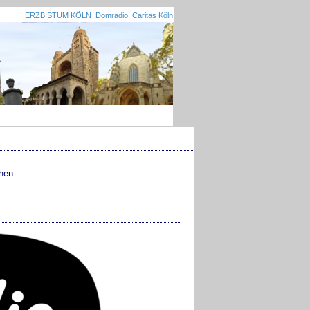
ERZBISTUM KÖLN
Domradio
Caritas Köln
hen: