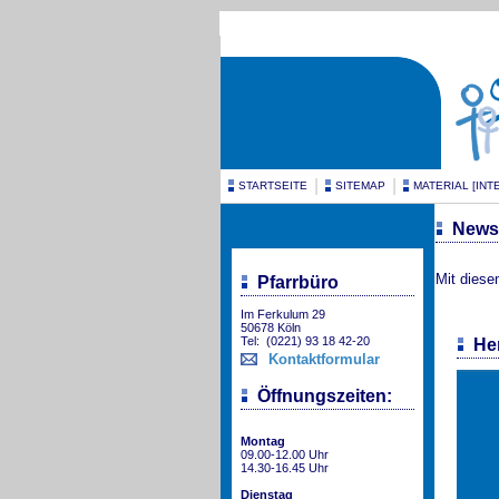
|
|
STARTSEITE
SITEMAP
MATERIAL [INT
Newsl
Mit diese
Pfarrbüro
Im Ferkulum 29
50678 Köln
Tel: (0221) 93 18 42-20
He
Kontaktformular
Öffnungszeiten:
Montag
09.00-12.00 Uhr
14.30-16.45 Uhr
Dienstag