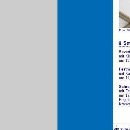
Foto: Si
Se
Sever
mit Ki
um 19.
Festm
mit K
um 11.
Schre
mit Fe
um 17
Beginn
Kranke
Sie erhal