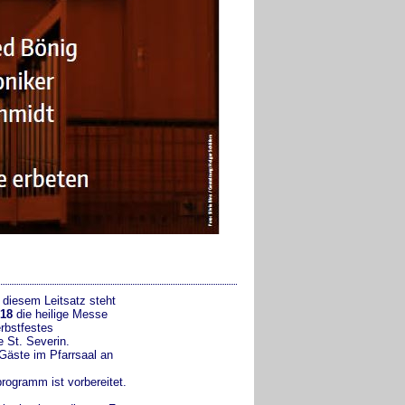
 diesem Leitsatz steht
018
die heilige Messe
rbstfestes
e St. Severin.
Gäste im Pfarrsaal an
rogramm ist vorbereitet.