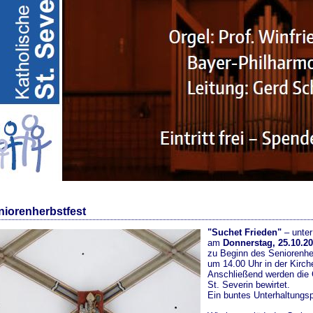
niorenherbstfest
"Suchet Frieden"
– unter
am
Donnerstag, 25.10.2
zu Beginn des Seniorenhe
um 14.00 Uhr in der Kirch
Anschließend werden die 
St. Severin bewirtet.
Ein buntes Unterhaltungsp