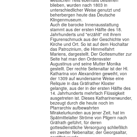
westlichen Teils ebenfalls bestehen
blieben, wurden nach 1803 in
unterschiedlicher Weise genutzt und
beherbergen heute das Deutsche
Klingenmuseum.
Auch die barocke Innenausstattung
stammt aus der ersten Hälfte des 18.
Jahrhunderts und "erzählt" mit ihrem
Figurenschmuck aus der Geschichte von
Kirche und Ort. So ist auf dem Hochaltar
das Patrozinium, die Himmelfahrt
Mariens, dargestellt. Der Gottesmutter zur
Seite hat man den Ordensvater
Augustinus und seine Mutter Monika
gestellt. Der rechte Seitenaltar ist der Hl.
Katharina von Alexandrien geweiht, von
der 1309 auf wundersame Weise eine
Reliquie in das Gräfrather Kloster
gelangte, aus der in der ersten Hälfte des
14. Jahrhunderts mehrfach Flüssigkeit
ausgetreten ist. Dieses Katharinenwunder,
bezeugt durch die heute noch im
Pfarrarchiv aufbewahrten
Mirakelurkunden aus jener Zeit, hat im
Spätmittelalter Ströme von Pilgern nach
Gräfrath geführt, für deren
gottesdienstliche Versorgung schließlich
ein zweiter Nebenaltar, der Georgsaltar,