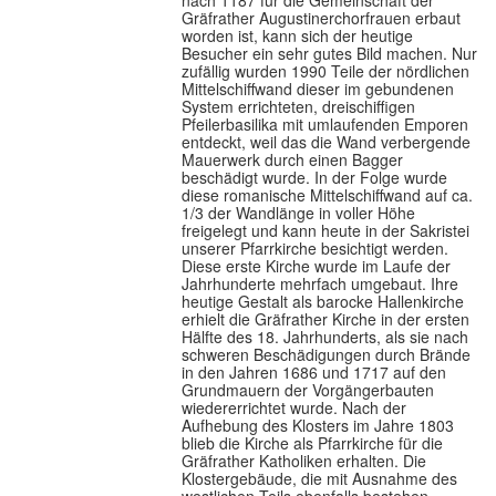
nach 1187 für die Gemeinschaft der
Gräfrather Augustinerchorfrauen erbaut
worden ist, kann sich der heutige
Besucher ein sehr gutes Bild machen. Nur
zufällig wurden 1990 Teile der nördlichen
Mittelschiffwand dieser im gebundenen
System errichteten, dreischiffigen
Pfeilerbasilika mit umlaufenden Emporen
entdeckt, weil das die Wand verbergende
Mauerwerk durch einen Bagger
beschädigt wurde. In der Folge wurde
diese romanische Mittelschiffwand auf ca.
1/3 der Wandlänge in voller Höhe
freigelegt und kann heute in der Sakristei
unserer Pfarrkirche besichtigt werden.
Diese erste Kirche wurde im Laufe der
Jahrhunderte mehrfach umgebaut. Ihre
heutige Gestalt als barocke Hallenkirche
erhielt die Gräfrather Kirche in der ersten
Hälfte des 18. Jahrhunderts, als sie nach
schweren Beschädigungen durch Brände
in den Jahren 1686 und 1717 auf den
Grundmauern der Vorgängerbauten
wiedererrichtet wurde. Nach der
Aufhebung des Klosters im Jahre 1803
blieb die Kirche als Pfarrkirche für die
Gräfrather Katholiken erhalten. Die
Klostergebäude, die mit Ausnahme des