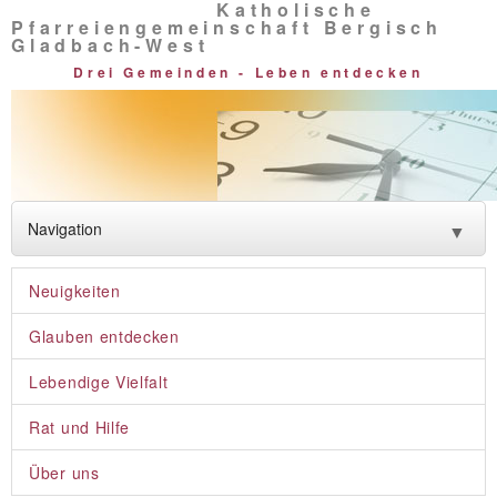
Katholische
Pfarreiengemeinschaft Bergisch
Gladbach-West
Drei Gemeinden - Leben entdecken
Navigation
▼
Neuigkeiten
Neuigkeiten
Glauben entdecken
Glauben entdecken
Lebendige Vielfalt
Lebendige Vielfalt
Rat und Hilfe
Rat und Hilfe
Über uns
Über uns