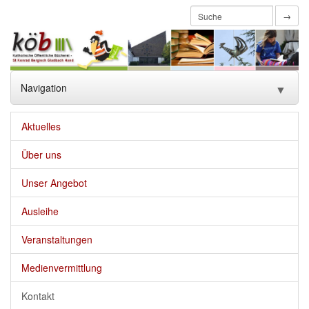
→
Navigation
▼
Home
Aktuelles
Aktuelles
Über uns
Über uns
▼
Unser Angebot
Unser Angebot
▼
Ausleihe
Ausleihe
▼
Veranstaltungen
Veranstaltungen
Medienvermittlung
Kontakt
Medienvermittlung