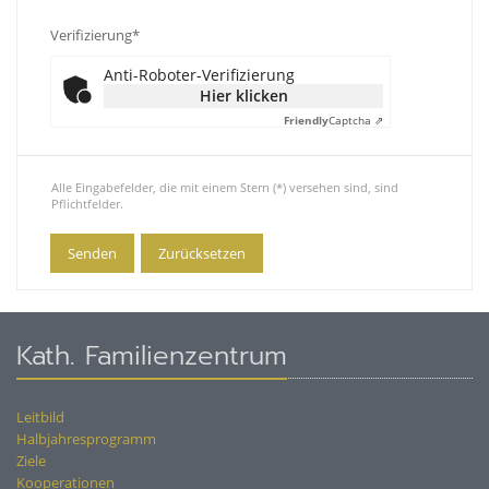
Verifizierung*
Anti-Roboter-Verifizierung
Hier klicken
Friendly
Captcha ⇗
Alle Eingabefelder, die mit einem Stern (*) versehen sind, sind
Pflichtfelder.
Kath. Familienzentrum
Leitbild
Halbjahresprogramm
Ziele
Kooperationen