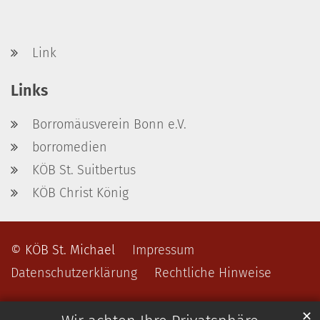
Link
Links
Borromäusverein Bonn e.V.
borromedien
KÖB St. Suitbertus
KÖB Christ König
© KÖB St. Michael
Impressum
Datenschutzerklärung
Rechtliche Hinweise
✕