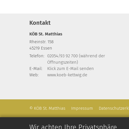
Kontakt
KÖB St. Matthias
Rheinstr. 158
45219
Essen
Telefon:
02054/93 92 700 (während der
Öffnungszeiten)
E-Mail:
Klick zum E-Mail senden
Web:
www.koeb-kettwig.de
© KÖB St. Matthias
Impressum
Datenschutzerk
Wir achten Ihre Privatsphäre