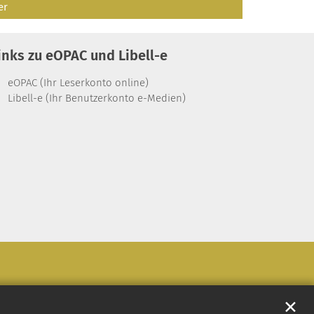
er
inks zu eOPAC und Libell-e
eOPAC (Ihr Leserkonto online)
Libell-e (Ihr Benutzerkonto e-Medien)
✕