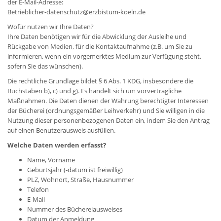
der E-Mail-Adresse:
Betrieblicher-datenschutz@erzbistum-koeln.de
Wofür nutzen wir Ihre Daten?
Ihre Daten benötigen wir für die Abwicklung der Ausleihe und
Rückgabe von Medien, für die Kontaktaufnahme (z.B. um Sie zu
informieren, wenn ein vorgemerktes Medium zur Verfügung steht,
sofern Sie das wünschen).
Die rechtliche Grundlage bildet § 6 Abs. 1 KDG, insbesondere die
Buchstaben b), c) und g). Es handelt sich um vorvertragliche
Maßnahmen. Die Daten dienen der Wahrung berechtigter Interessen
der Bücherei (ordnungsgemäßer Leihverkehr) und Sie willigen in die
Nutzung dieser personen­bezogenen Daten ein, indem Sie den Antrag
auf einen Benutzerausweis ausfüllen.
Welche Daten werden erfasst?
Name, Vorname
Geburtsjahr (-datum ist freiwillig)
PLZ, Wohnort, Straße, Hausnummer
Telefon
E-Mail
Nummer des Büchereiausweises
Datum der Anmeldung