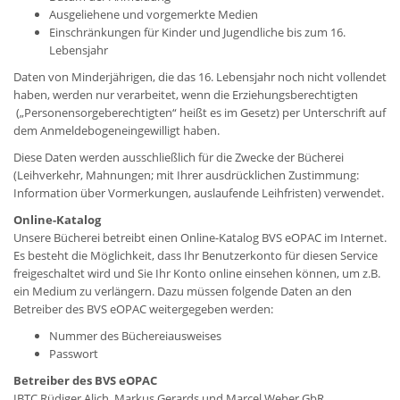
Ausgeliehene und vorgemerkte Medien
Einschränkungen für Kinder und Jugendliche bis zum 16.
Lebensjahr
Daten von Minderjährigen, die das 16. Lebensjahr noch nicht vollendet
haben, werden nur verarbeitet, wenn die Erziehungsberechtigten
(„Personensorge­berechtigten“ heißt es im Gesetz) per Unterschrift auf
dem Anmeldebogeneingewilligt haben.
Diese Daten werden ausschließlich für die Zwecke der Bücherei
(Leihverkehr, Mahnungen; mit Ihrer ausdrücklichen Zustimmung:
Information über Vormerkungen, auslaufende Leihfristen) verwendet.
Online-Katalog
Unsere Bücherei betreibt einen Online-Katalog BVS eOPAC im Internet.
Es besteht die Möglichkeit, dass Ihr Benutzerkonto für diesen Service
freigeschaltet wird und Sie Ihr Konto online einsehen können, um z.B.
ein Medium zu verlängern. Dazu müssen folgende Daten an den
Betreiber des BVS eOPAC weitergegeben werden:
Nummer des Büchereiausweises
Passwort
Betreiber des BVS eOPAC
IBTC Rüdiger Alich, Markus Gerards und Marcel Weber GbR,