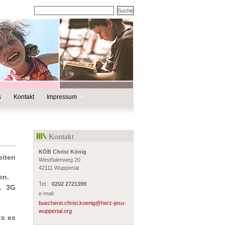
s
Kontakt
Impressum
Kontakt
KÖB Christ König
eiten
Westfalenweg 20
42111 Wuppertal
en.
Tel.:
0202 2721399
. 3G
e-mail:
buecherei.christ.koenig@herz-jesu-
wuppertal.org
ts es